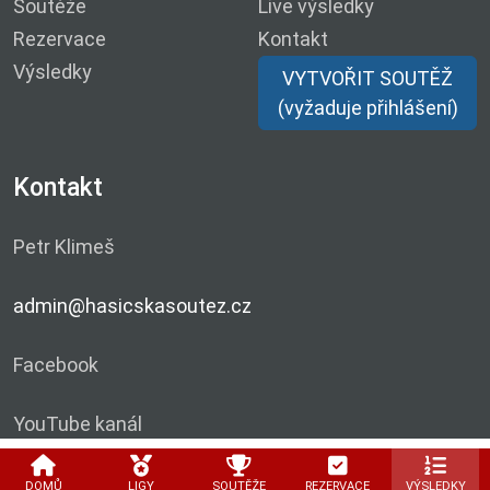
Soutěže
Live výsledky
Rezervace
Kontakt
Výsledky
VYTVOŘIT SOUTĚŽ
(vyžaduje přihlášení)
Kontakt
Petr Klimeš
admin@hasicskasoutez.cz
Facebook
YouTube kanál
DOMŮ
LIGY
SOUTĚŽE
REZERVACE
VÝSLEDKY