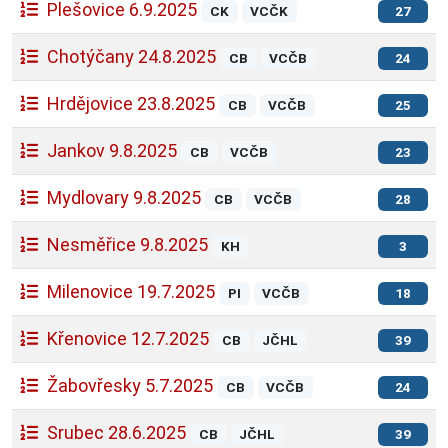
Plešovice 6.9.2025
CK
VCČK
27
Chotýčany 24.8.2025
CB
VCČB
24
Hrdějovice 23.8.2025
CB
VCČB
25
Jankov 9.8.2025
CB
VCČB
23
Mydlovary 9.8.2025
CB
VCČB
28
Nesměřice 9.8.2025
KH
3
Milenovice 19.7.2025
PI
VCČB
18
Křenovice 12.7.2025
CB
JČHL
39
Žabovřesky 5.7.2025
CB
VCČB
24
Srubec 28.6.2025
CB
JČHL
39