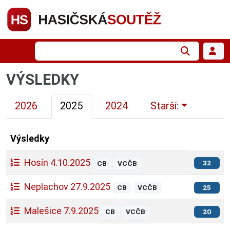
VÝSLEDKY
2026
2025
2024
Starší:
Výsledky
Hosín 4.10.2025
32
CB
VCČB
Neplachov 27.9.2025
CB
VCČB
25
Malešice 7.9.2025
CB
VCČB
20