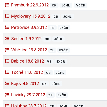
Frymburk 22.9.2012
CK
JČHL
VCČK
Mydlovary 15.9.2012
CB
JČHL
Petrovice 8.9.2012
TR
EXČR
Sedlec 1.9.2012
CB
JČHL
Vrbětice 19.8.2012
ZL
EXČR
Babice 18.8.2012
VS
EXČR
Todně 11.8.2012
CB
JČHL
Kájov 4.8.2012
CK
JČHL
Lavičky 29.7.2012
ZR
EXČR
Holubov 28.7.2012
CK
JČHL
VCČK