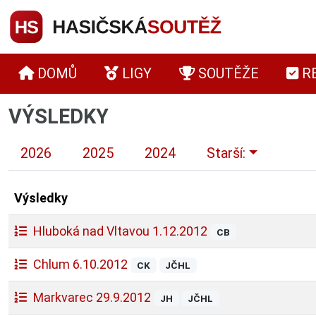
DOMŮ
LIGY
SOUTĚŽE
R
VÝSLEDKY
2026
2025
2024
Starší:
Výsledky
Hluboká nad Vltavou 1.12.2012
CB
Chlum 6.10.2012
CK
JČHL
Markvarec 29.9.2012
JH
JČHL