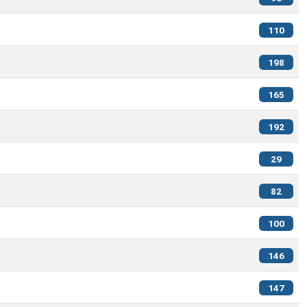
110
198
165
192
29
82
100
146
147