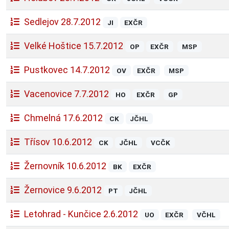
Sedlejov 28.7.2012
JI
EXČR
Velké Hoštice 15.7.2012
OP
EXČR
MSP
Pustkovec 14.7.2012
OV
EXČR
MSP
Vacenovice 7.7.2012
HO
EXČR
GP
Chmelná 17.6.2012
CK
JČHL
Třísov 10.6.2012
CK
JČHL
VCČK
Žernovník 10.6.2012
BK
EXČR
Žernovice 9.6.2012
PT
JČHL
Letohrad - Kunčice 2.6.2012
UO
EXČR
VČHL