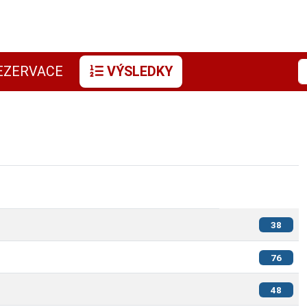
EZERVACE
VÝSLEDKY
38
76
48