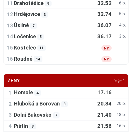
32.52
Drahotěšice
11
6 b.
9
32.74
Hrdějovice
12
5 b.
3
36.07
Úsilné
13
4 b.
7
36.17
Ločenice
14
3 b.
5
Kostelec
16
11
NP
Roudné
16
14
NP
ŽENY
9 týmů
17.16
Homole
1
4
20.84
Hluboká u Borovan
2
20 b.
8
21.40
Dolní Bukovsko
3
18 b.
7
21.56
Pištín
4
16 b.
3