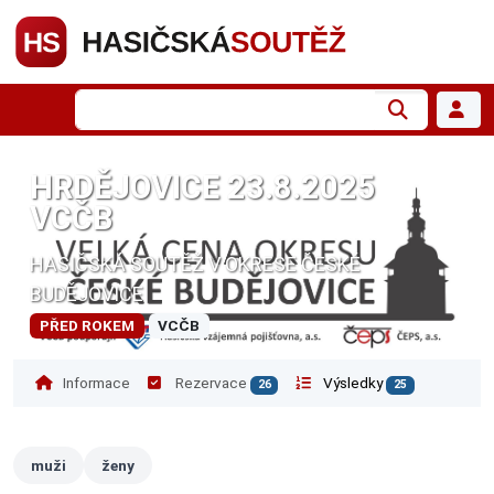
HRDĚJOVICE 23.8.2025
VCČB
HASIČSKÁ SOUTĚŽ V OKRESE ČESKÉ
BUDĚJOVICE
PŘED ROKEM
VCČB
Informace
Rezervace
Výsledky
26
25
muži
ženy