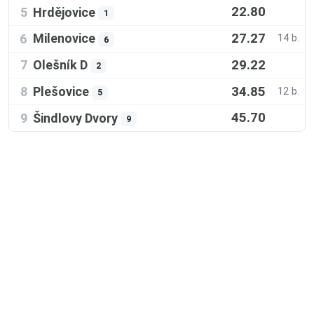
22.80
Hrdějovice
5
1
27.27
Milenovice
6
14 b.
6
29.22
Olešník D
7
2
34.85
Plešovice
8
12 b.
5
45.70
Šindlovy Dvory
9
9