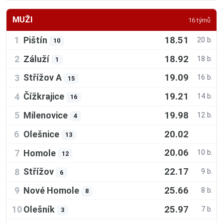
MUŽI
16 týmů
18.51
Pištín
1
20 b.
10
18.92
Záluží
2
18 b.
1
19.09
Střížov A
3
16 b.
15
19.21
Čížkrajice
4
14 b.
16
19.98
Milenovice
5
12 b.
4
20.02
Olešnice
6
13
20.06
Homole
7
10 b.
12
22.17
Střížov
8
9 b.
6
25.66
Nové Homole
9
8 b.
8
25.97
Olešník
10
7 b.
3