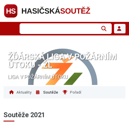
ŽĎÁRSKÁ LIGA V POŽÁRNÍM
ÚTOKU - ŽL
LIGA V POŽÁRNÍM ÚTOKU
Aktuality
Soutěže
Pořadí
Soutěže 2021