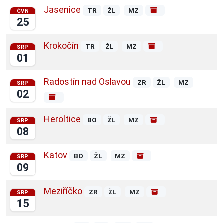
Jasenice
TR
ŽL
MZ
ČVN
25
Krokočín
TR
ŽL
MZ
SRP
01
Radostín nad Oslavou
ZR
ŽL
MZ
SRP
02
Heroltice
BO
ŽL
MZ
SRP
08
Katov
BO
ŽL
MZ
SRP
09
Meziříčko
ZR
ŽL
MZ
SRP
15