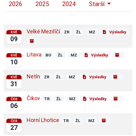
2026
2025
2024
Starší:
Velké Meziříčí
ZR
ŽL
MZ
Výsledky
KVĚ
09
Litava
BO
ŽL
MZ
Výsledky
KVĚ
10
Netín
ZR
ŽL
MZ
Výsledky
KVĚ
31
Čikov
TR
ŽL
MZ
Výsledky
ČER
06
Horní Lhotice
TR
ŽL
MZ
ČER
27