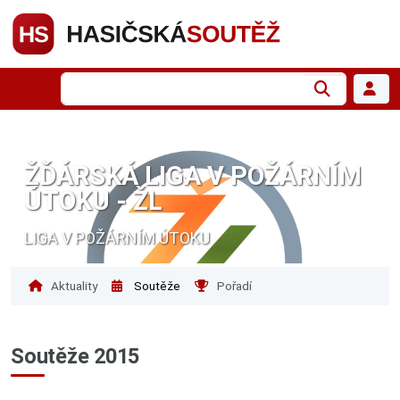
ŽĎÁRSKÁ LIGA V POŽÁRNÍM
ÚTOKU - ŽL
LIGA V POŽÁRNÍM ÚTOKU
Aktuality
Soutěže
Pořadí
Soutěže 2015