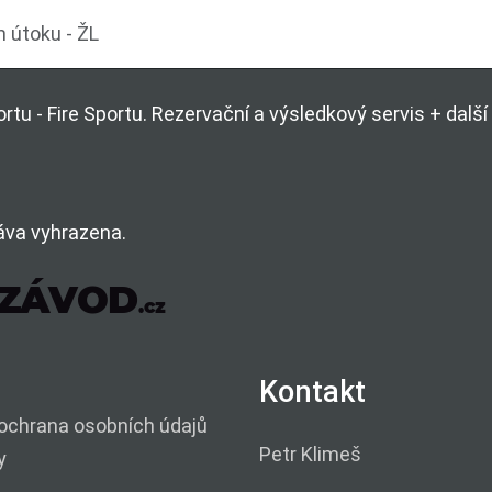
 útoku - ŽL
rtu - Fire Sportu. Rezervační a výsledkový servis + dal
áva vyhrazena.
Kontakt
ochrana osobních údajů
Petr Klimeš
y