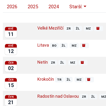
2026
2025
2024
Starší:
Velké Meziříčí
ZR
ŽL
MZ
KVĚ
11
Litava
BO
ŽL
MZ
KVĚ
12
Netín
ZR
ŽL
MZ
ČER
02
Krokočín
TR
ŽL
MZ
ČER
15
Radostín nad Oslavou
ZR
ŽL
M
ČVN
21