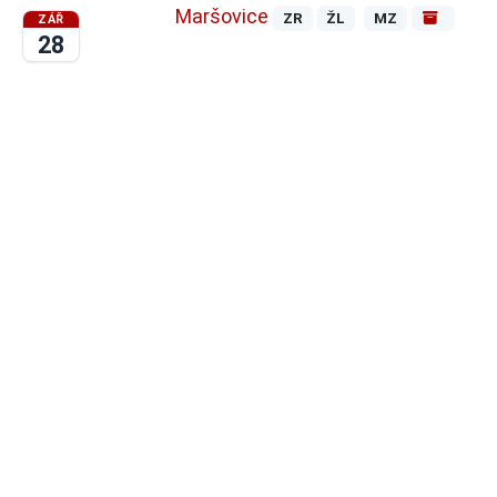
Maršovice
ZR
ŽL
MZ
ZÁŘ
28