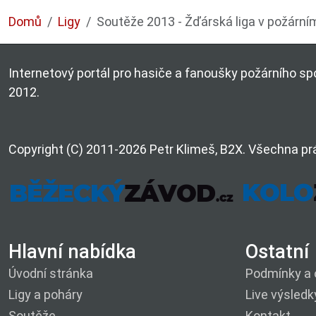
Domů
Ligy
Soutěže 2013 - Žďárská liga v požárním
Internetový portál pro hasiče a fanoušky požárního spo
2012.
Copyright (C) 2011-2026 Petr Klimeš, B2X. Všechna pr
Hlavní nabídka
Ostatní
Úvodní stránka
Podmínky a 
Ligy a poháry
Live výsledk
Soutěže
Kontakt