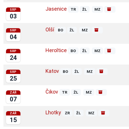
Jasenice
TR
ŽL
MZ
SRP
03
Olší
BO
ŽL
MZ
SRP
04
Heroltice
BO
ŽL
MZ
SRP
24
Katov
BO
ŽL
MZ
SRP
25
Čikov
TR
ŽL
MZ
ZÁŘ
07
Lhotky
ZR
ŽL
MZ
ZÁŘ
15