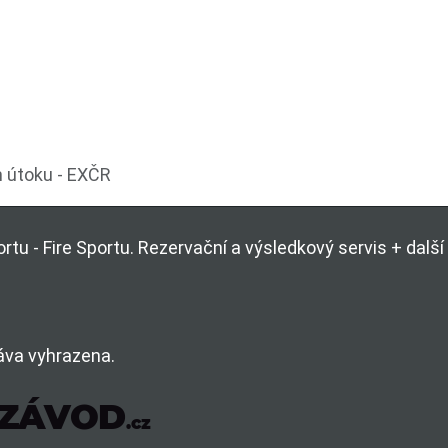
m útoku - EXČR
rtu - Fire Sportu. Rezervační a výsledkový servis + dal
áva vyhrazena.