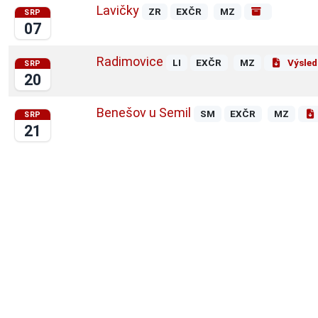
Lavičky
ZR
EXČR
MZ
SRP
07
Radimovice
LI
EXČR
MZ
Výsled
SRP
20
Benešov u Semil
SM
EXČR
MZ
SRP
21