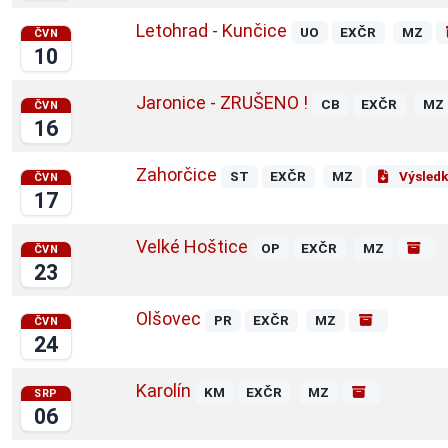
Letohrad - Kunčice
UO
EXČR
MZ
ČVN
10
Jaronice - ZRUŠENO !
CB
EXČR
MZ
ČVN
16
Zahorčice
ST
EXČR
MZ
Výsledk
ČVN
17
Velké Hoštice
OP
EXČR
MZ
ČVN
23
Olšovec
PR
EXČR
MZ
ČVN
24
Karolín
KM
EXČR
MZ
SRP
06