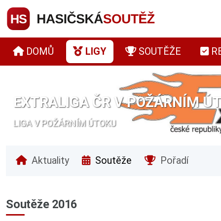
DOMŮ
LIGY
SOUTĚŽE
R
EXTRALIGA ČR V POŽÁRNÍM ÚT
LIGA V POŽÁRNÍM ÚTOKU
Aktuality
Soutěže
Pořadí
Soutěže 2016