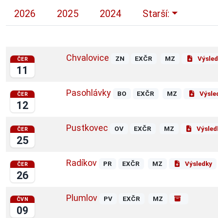
2026
2025
2024
Starší:
Chvalovice
ZN
EXČR
MZ
Výsled
ČER
11
Pasohlávky
BO
EXČR
MZ
Výsle
ČER
12
Pustkovec
OV
EXČR
MZ
Výsled
ČER
25
Radíkov
PR
EXČR
MZ
Výsledky
ČER
26
Plumlov
PV
EXČR
MZ
ČVN
09