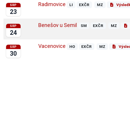
Radimovice
LI
EXČR
MZ
Výsled
SRP
23
Benešov u Semil
SM
EXČR
MZ
SRP
24
Vacenovice
HO
EXČR
MZ
Výsle
SRP
30