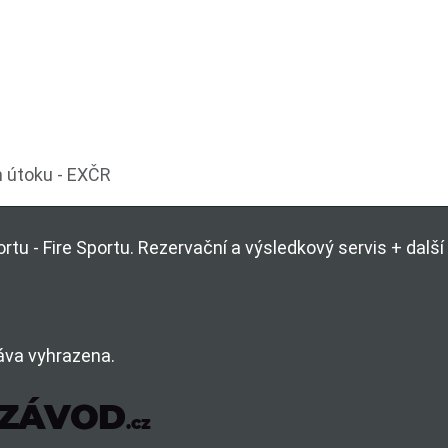
m útoku - EXČR
rtu - Fire Sportu. Rezervační a výsledkový servis + dal
áva vyhrazena.