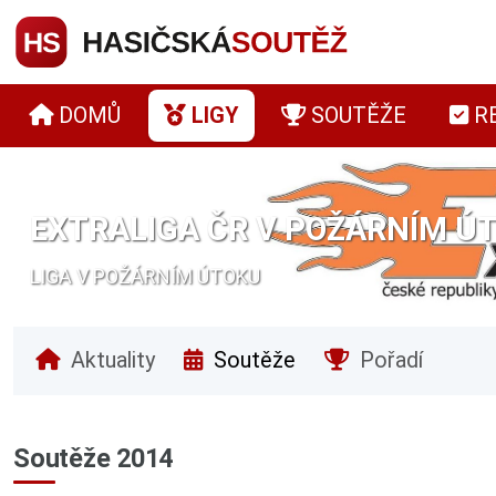
DOMŮ
LIGY
SOUTĚŽE
R
EXTRALIGA ČR V POŽÁRNÍM ÚT
LIGA V POŽÁRNÍM ÚTOKU
Aktuality
Soutěže
Pořadí
Soutěže 2014