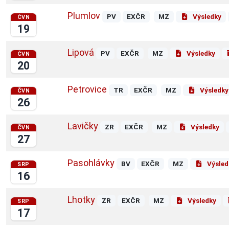
Plumlov
PV
EXČR
MZ
Výsledky
ČVN
19
Lipová
PV
EXČR
MZ
Výsledky
ČVN
20
Petrovice
TR
EXČR
MZ
Výsledky
ČVN
26
Lavičky
ZR
EXČR
MZ
Výsledky
ČVN
27
Pasohlávky
BV
EXČR
MZ
Výsled
SRP
16
Lhotky
ZR
EXČR
MZ
Výsledky
SRP
17