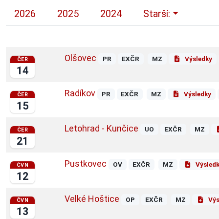
2026
2025
2024
Starší:
Olšovec
PR
EXČR
MZ
Výsledky
ČER
14
Radíkov
PR
EXČR
MZ
Výsledky
ČER
15
Letohrad - Kunčice
UO
EXČR
MZ
ČER
21
Pustkovec
OV
EXČR
MZ
Výsled
ČVN
12
Velké Hoštice
OP
EXČR
MZ
Výs
ČVN
13