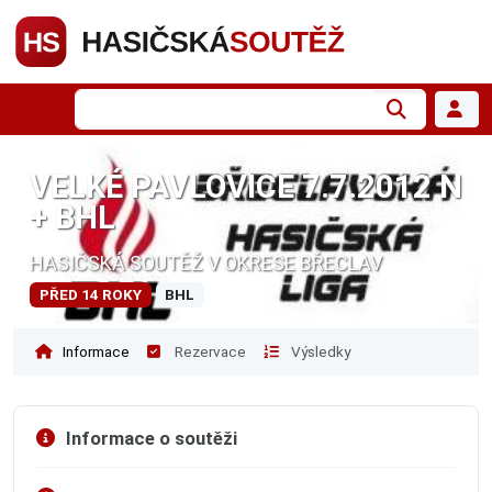
VELKÉ PAVLOVICE 7.7.2012 N
+ BHL
HASIČSKÁ SOUTĚŽ V OKRESE BŘECLAV
PŘED 14 ROKY
BHL
Informace
Rezervace
Výsledky
Informace o soutěži