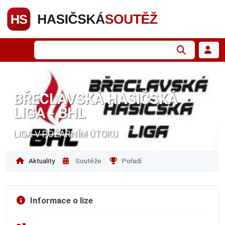
BŘECLAVSKÁ HASIČSKÁ
LIGA - BHL
LIGA V POŽÁRNÍM ÚTOKU
Aktuality
Soutěže
Pořadí
Informace o lize