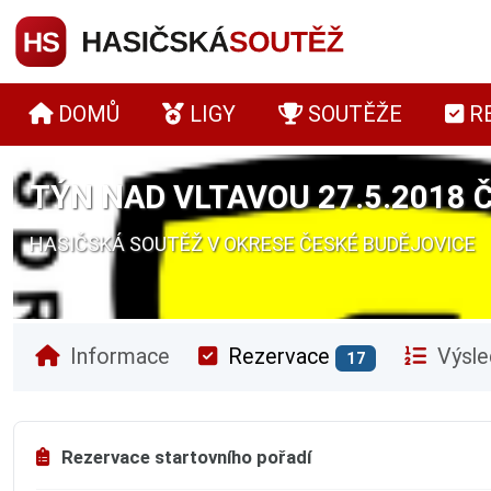
DOMŮ
LIGY
SOUTĚŽE
R
TÝN NAD VLTAVOU 27.5.2018 
HASIČSKÁ SOUTĚŽ V OKRESE ČESKÉ BUDĚJOVICE
Informace
Rezervace
Výsle
17
Rezervace startovního pořadí