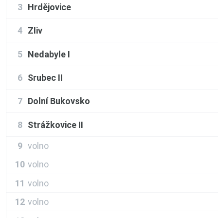
3
Hrdějovice
4
Zliv
5
Nedabyle I
6
Srubec II
7
Dolní Bukovsko
8
Strážkovice II
9
volno
10
volno
11
volno
12
volno