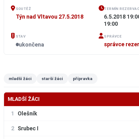
SOUTĚŽ
TERMÍN REZERVAC
Týn nad Vltavou 27.5.2018
6.5.2018 19:0
19:00
STAV
SPRÁVCE
správce reze
ukončena
mladší žáci
starší žáci
přípravka
MLADŠÍ ŽÁCI
1
Olešník
2
Srubec I