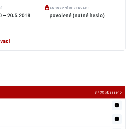
Í
ANONYMNÍ REZERVACE
0 – 20.5.2018
povolené (nutné heslo)
rvací
8 / 30 obsazeno