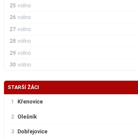
25
volno
26
volno
27
volno
28
volno
29
volno
30
volno
STARŠÍ ŽÁCI
1
Křenovice
2
Olešník
3
Dobřejovice