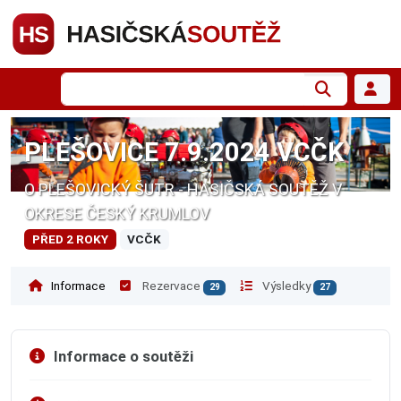
PLEŠOVICE 7.9.2024 VCČK
O PLEŠOVICKÝ ŠUTR - HASIČSKÁ SOUTĚŽ V
OKRESE ČESKÝ KRUMLOV
PŘED 2 ROKY
VCČK
Informace
Rezervace
Výsledky
29
27
Informace o soutěži