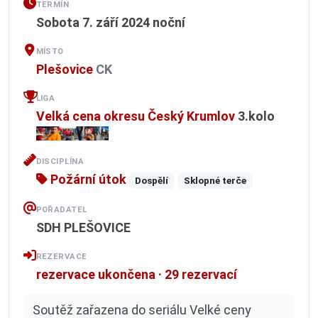
TERMÍN
Sobota 7. září 2024
noční
MÍSTO
Plešovice
CK
LIGA
Velká cena okresu Český Krumlov
3.kolo
DISCIPLÍNA
Požární útok
Dospělí
Sklopné terče
POŘADATEL
SDH PLEŠOVICE
REZERVACE
rezervace ukončena · 29 rezervací
Soutěž zařazena do seriálu Velké ceny