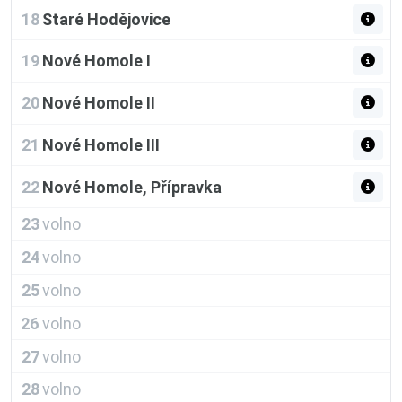
18
Staré Hodějovice
19
Nové Homole I
20
Nové Homole II
21
Nové Homole III
22
Nové Homole, Přípravka
23
volno
24
volno
25
volno
26
volno
27
volno
28
volno