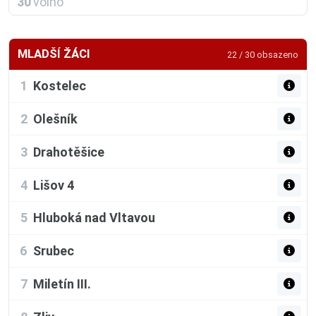
30
volno
MLADŠÍ ŽÁCI
22 / 30 obsazeno
1
Kostelec
2
Olešník
3
Drahotěšice
4
Lišov 4
5
Hluboká nad Vltavou
6
Srubec
7
Miletín III.