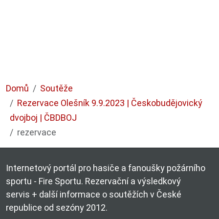
Domů
Soutěže
Rezervace Olešník 9.9.2023 | Českobudějovický
dvojboj | ČBDBOJ
rezervace
Internetový portál pro hasiče a fanoušky požárního
sportu - Fire Sportu. Rezervační a výsledkový
servis + další informace o soutěžích v České
republice od sezóny 2012.