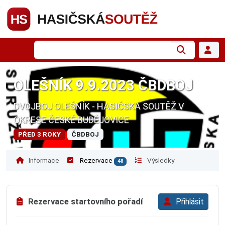
OLEŠNÍK 9.9.2023 ČBDBOJ
DVOJBOJ OLEŠNÍK - HASIČSKÁ SOUTĚŽ V
OKRESE ČESKÉ BUDĚJOVICE
PŘED 3 ROKY
ČBDBOJ
Informace
Rezervace
Výsledky
48
Rezervace startovního pořadí
Přihlásit