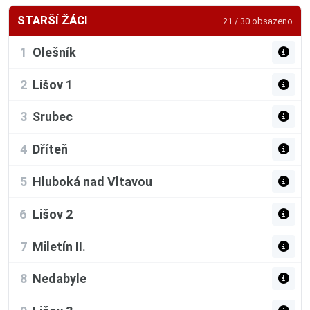
STARŠÍ ŽÁCI
21 / 30 obsazeno
1
Olešník
2
Lišov 1
3
Srubec
4
Dříteň
5
Hluboká nad Vltavou
6
Lišov 2
7
Miletín II.
8
Nedabyle