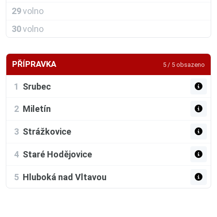
29
volno
30
volno
PŘÍPRAVKA
5 / 5 obsazeno
1
Srubec
2
Miletín
3
Strážkovice
4
Staré Hodějovice
5
Hluboká nad Vltavou