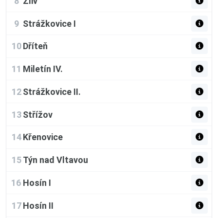
8
Zliv
9
Strážkovice I
10
Dříteň
11
Miletín IV.
12
Strážkovice II.
13
Střížov
14
Křenovice
15
Týn nad Vltavou
16
Hosín I
17
Hosín II