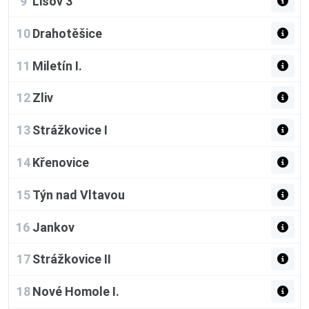
9
Lišov 3
10
Drahotěšice
11
Miletín I.
12
Zliv
13
Strážkovice I
14
Křenovice
15
Týn nad Vltavou
16
Jankov
17
Strážkovice II
18
Nové Homole I.