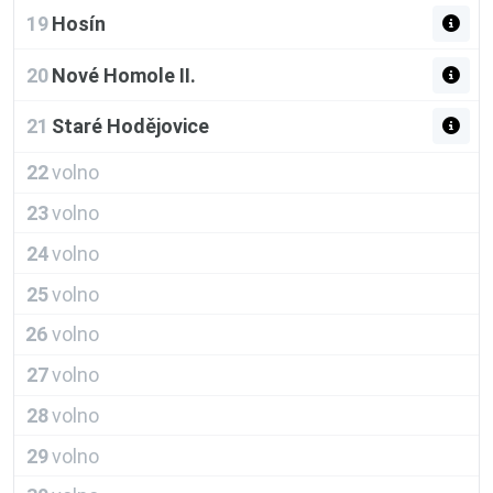
19
Hosín
20
Nové Homole II.
21
Staré Hodějovice
22
volno
23
volno
24
volno
25
volno
26
volno
27
volno
28
volno
29
volno