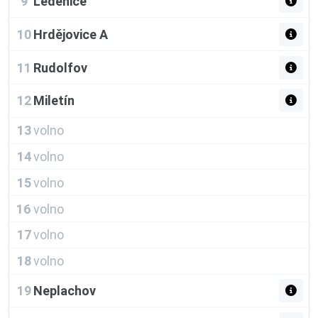
9
Ledenice
10
Hrdějovice A
11
Rudolfov
12
Miletín
13
volno
14
volno
15
volno
16
volno
17
volno
18
volno
19
Neplachov