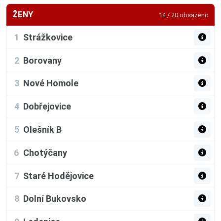
ŽENY
14 / 20 obsazeno
1
Strážkovice
2
Borovany
3
Nové Homole
4
Dobřejovice
5
Olešník B
6
Chotýčany
7
Staré Hodějovice
8
Dolní Bukovsko