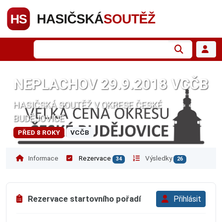
NEPLACHOV 29.9.2018 VCČB
HASIČSKÁ SOUTĚŽ V OKRESE ČESKÉ
BUDĚJOVICE
PŘED 8 ROKY
VCČB
Informace
Rezervace
Výsledky
34
26
Rezervace startovního pořadí
Přihlásit