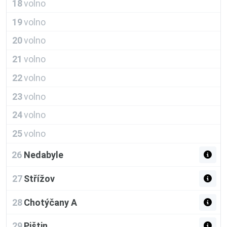
18
volno
19
volno
20
volno
21
volno
22
volno
23
volno
24
volno
25
volno
26
Nedabyle
27
Střížov
28
Chotýčany A
29
Pištin