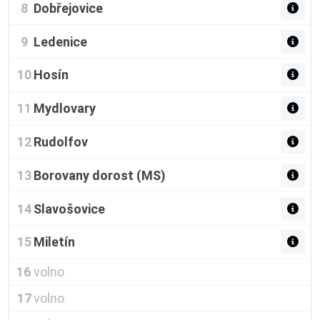
8
Dobřejovice
9
Ledenice
10
Hosín
11
Mydlovary
12
Rudolfov
13
Borovany dorost (MS)
14
Slavošovice
15
Miletín
16
volno
17
volno