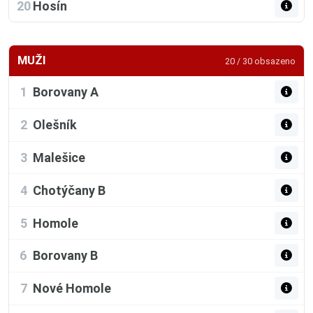
20
Hosín
MUŽI
20 / 30 obsazeno
1
Borovany A
2
Olešník
3
Malešice
4
Chotýčany B
5
Homole
6
Borovany B
7
Nové Homole