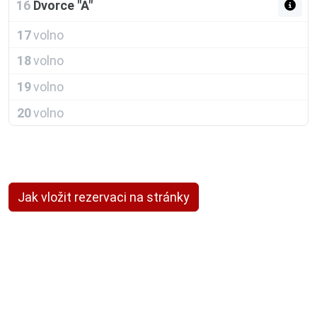
16
Dvorce "A"
17
volno
18
volno
19
volno
20
volno
Jak vložit rezervaci na stránky