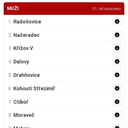
MUŽI
37 / 40 obsazeno
1
Radošovice
2
Načeradec
3
Křížov V
4
Dalovy
5
Drahňovice
6
Kohouti Střezimíř
7
Ctiboř
8
Moraveč