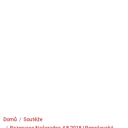
Domů
Soutěže
Rezervace Načeradec 4.8.2018 | Benešovská