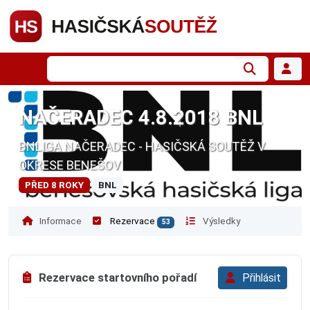
NAČERADEC 4.8.2018 BNL
BNLIGA NAČERADEC - HASIČSKÁ SOUTĚŽ V
OKRESE BENEŠOV
PŘED 8 ROKY
BNL
Informace
Rezervace
Výsledky
53
Rezervace startovního pořadí
Přihlásit