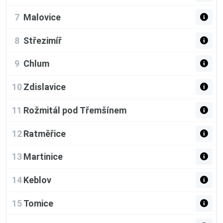
7
Malovice
8
Střezimíř
9
Chlum
10
Zdislavice
11
Rožmitál pod Třemšínem
12
Ratměřice
13
Martinice
14
Keblov
15
Tomice