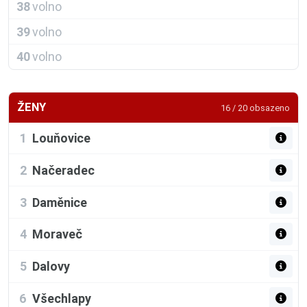
38
volno
39
volno
40
volno
ŽENY
16 / 20 obsazeno
1
Louňovice
2
Načeradec
3
Daměnice
4
Moraveč
5
Dalovy
6
Všechlapy