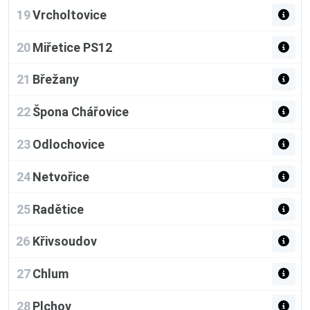
19
Vrcholtovice
20
Miřetice PS12
21
Břežany
22
Špona Chářovice
23
Odlochovice
24
Netvořice
25
Radětice
26
Křivsoudov
27
Chlum
28
Plchov