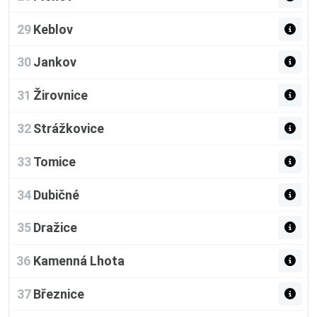
29
Keblov
30
Jankov
31
Žirovnice
32
Strážkovice
33
Tomice
34
Dubičné
35
Dražice
36
Kamenná Lhota
37
Březnice