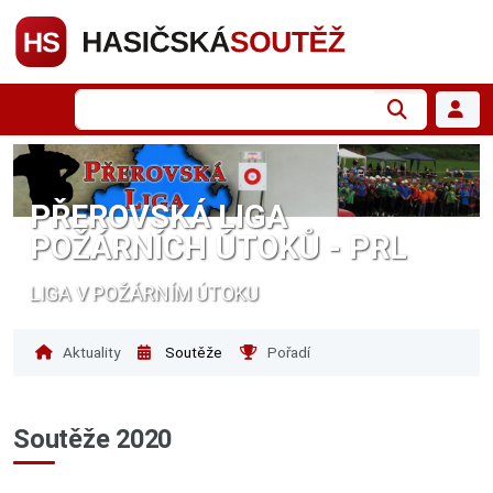
PŘEROVSKÁ LIGA
POŽÁRNÍCH ÚTOKŮ - PRL
LIGA V POŽÁRNÍM ÚTOKU
Aktuality
Soutěže
Pořadí
Soutěže 2020