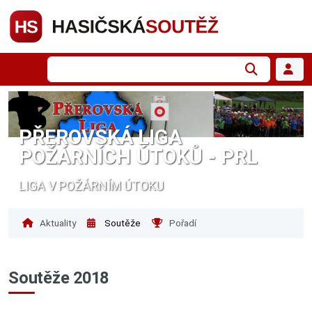
PŘEROVSKÁ LIGA
POŽÁRNÍCH ÚTOKŮ - PRL
LIGA V POŽÁRNÍM ÚTOKU
Aktuality
Soutěže
Pořadí
Soutěže 2018