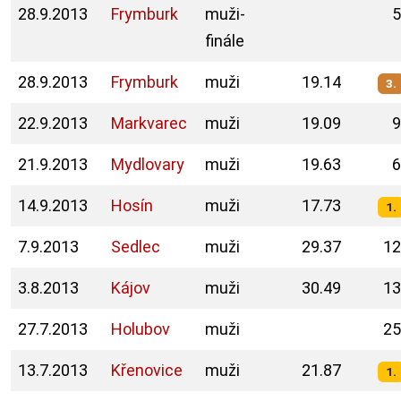
28.9.2013
Frymburk
muži-
5
finále
28.9.2013
Frymburk
muži
19.14
3.
22.9.2013
Markvarec
muži
19.09
9
21.9.2013
Mydlovary
muži
19.63
6
14.9.2013
Hosín
muži
17.73
1.
7.9.2013
Sedlec
muži
29.37
12
3.8.2013
Kájov
muži
30.49
13
27.7.2013
Holubov
muži
25
13.7.2013
Křenovice
muži
21.87
1.