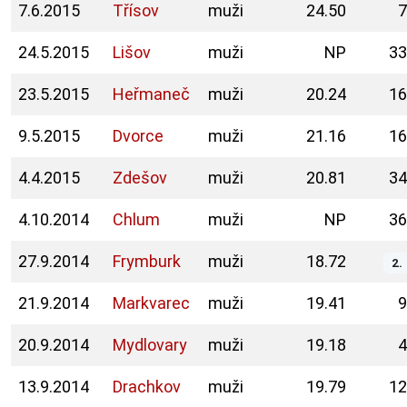
7.6.2015
Třísov
muži
24.50
7
24.5.2015
Lišov
muži
NP
33
23.5.2015
Heřmaneč
muži
20.24
16
9.5.2015
Dvorce
muži
21.16
16
4.4.2015
Zdešov
muži
20.81
34
4.10.2014
Chlum
muži
NP
36
27.9.2014
Frymburk
muži
18.72
2.
21.9.2014
Markvarec
muži
19.41
9
20.9.2014
Mydlovary
muži
19.18
4
13.9.2014
Drachkov
muži
19.79
12