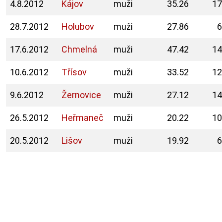
4.8.2012
Kájov
muži
35.26
17
28.7.2012
Holubov
muži
27.86
6
17.6.2012
Chmelná
muži
47.42
14
10.6.2012
Třísov
muži
33.52
12
9.6.2012
Žernovice
muži
27.12
14
26.5.2012
Heřmaneč
muži
20.22
10
20.5.2012
Lišov
muži
19.92
6