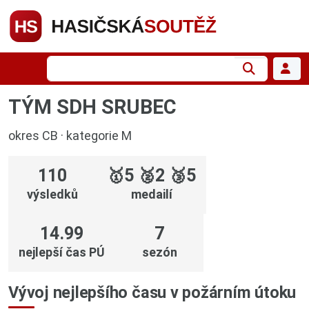
TÝM SDH SRUBEC
okres CB · kategorie M
110
🥇5
🥈2
🥉5
výsledků
medailí
14.99
7
nejlepší čas PÚ
sezón
Vývoj nejlepšího času v požárním útoku