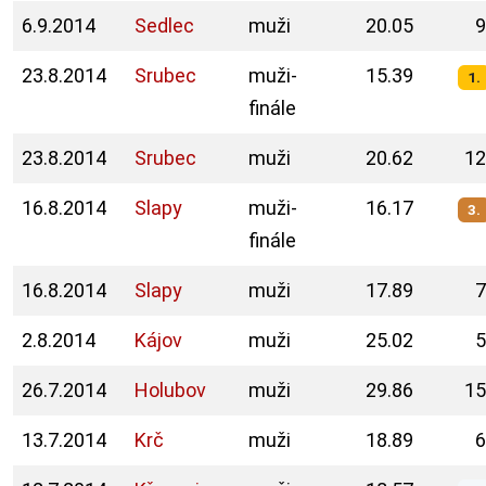
6.9.2014
Sedlec
muži
20.05
9
23.8.2014
Srubec
muži-
15.39
1.
finále
23.8.2014
Srubec
muži
20.62
12
16.8.2014
Slapy
muži-
16.17
3.
finále
16.8.2014
Slapy
muži
17.89
7
2.8.2014
Kájov
muži
25.02
5
26.7.2014
Holubov
muži
29.86
15
13.7.2014
Krč
muži
18.89
6