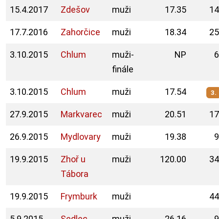
15.4.2017
Zdešov
muži
17.35
14
17.7.2016
Zahorčice
muži
18.34
25
3.10.2015
Chlum
muži-
NP
6
finále
3.10.2015
Chlum
muži
17.54
3.
27.9.2015
Markvarec
muži
20.51
17
26.9.2015
Mydlovary
muži
19.38
9
19.9.2015
Zhoř u
muži
120.00
34
Tábora
19.9.2015
Frymburk
muži
44
5.9.2015
Sedlec
muži
26.16
9