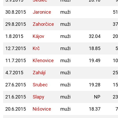
30.8.2015
Jaronice
muži
51
29.8.2015
Zahorčice
muži
37
1.8.2015
Kájov
muži
32.04
20
12.7.2015
Krč
muži
18.85
5
11.7.2015
Křenovice
muži
19.49
10
4.7.2015
Zahájí
muži
25
27.6.2015
Srubec
muži
19.28
15
21.6.2015
Slapy
muži
NP
23
20.6.2015
Nišovice
muži
18.37
7