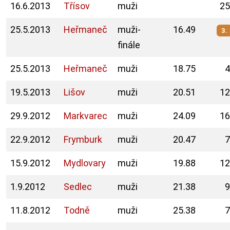
16.6.2013
Třísov
muži
25
25.5.2013
Heřmaneč
muži-
16.49
3.
finále
25.5.2013
Heřmaneč
muži
18.75
4
19.5.2013
Lišov
muži
20.51
12
29.9.2012
Markvarec
muži
24.09
16
22.9.2012
Frymburk
muži
20.47
7
15.9.2012
Mydlovary
muži
19.88
12
1.9.2012
Sedlec
muži
21.38
9
11.8.2012
Todně
muži
25.38
7