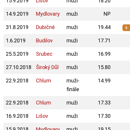
15.9.2019
Lišov
muži
18.20
14.9.2019
Mydlovary
muži
NP
31.8.2019
Dubičné
muži
19.44
3.
1.6.2019
Budilov
muži
17.71
25.5.2019
Srubec
muži
16.99
27.10.2018
Široký Důl
muži
15.80
22.9.2018
Chlum
muži-
14.99
finále
22.9.2018
Chlum
muži
17.33
16.9.2018
Lišov
muži
17.30
15.9.2018
Mydlovary
muži
19.15