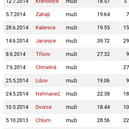
12.7.2014
Křenovice
muži
18.57
2.
5.7.2014
Zahájí
muži
19.64
7
28.6.2014
Kalenice
muži
19.55
15
14.6.2014
Jaronice
muži
39.72
29
8.6.2014
Třísov
muži
27.32
9
7.6.2014
Chmelná
muži
27
25.5.2014
Lišov
muži
19.06
9
24.5.2014
Heřmaneč
muži
22.38
18
10.5.2014
Dvorce
muži
18.44
10
5.10.2013
Chlum
muži
28.56
22