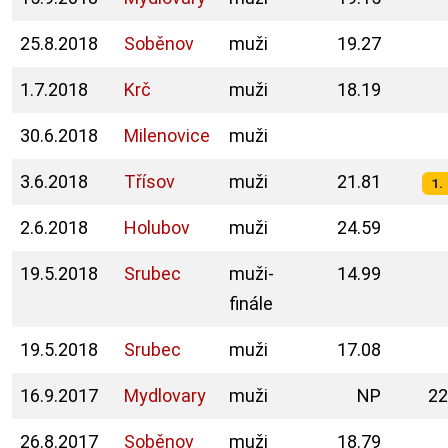
25.8.2018
Soběnov
muži
19.27
1.7.2018
Krč
muži
18.19
30.6.2018
Milenovice
muži
3.6.2018
Třísov
muži
21.81
1.
2.6.2018
Holubov
muži
24.59
19.5.2018
Srubec
muži-
14.99
finále
19.5.2018
Srubec
muži
17.08
16.9.2017
Mydlovary
muži
NP
22
26.8.2017
Soběnov
muži
18.79