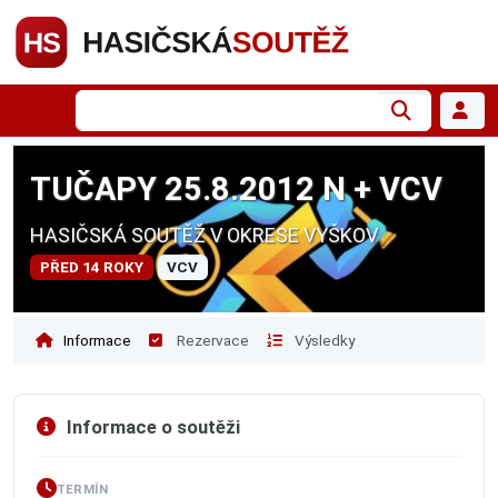
TUČAPY 25.8.2012 N + VCV
HASIČSKÁ SOUTĚŽ V OKRESE VYŠKOV
PŘED 14 ROKY
VCV
Informace
Rezervace
Výsledky
Informace o soutěži
TERMÍN