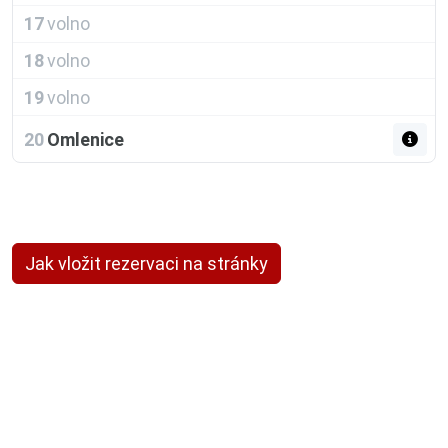
17
volno
18
volno
19
volno
20
Omlenice
Jak vložit rezervaci na stránky