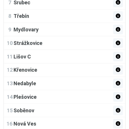
7
Srubec
8
Třebín
9
Mydlovary
10
Strážkovice
11
Lišov C
12
Křenovice
13
Nedabyle
14
Plešovice
15
Soběnov
16
Nová Ves