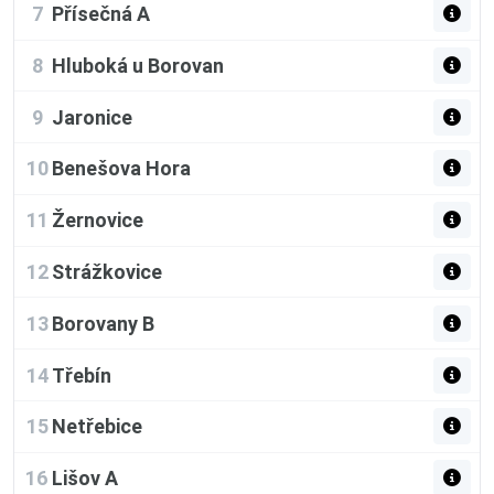
7
Přísečná A
8
Hluboká u Borovan
9
Jaronice
10
Benešova Hora
11
Žernovice
12
Strážkovice
13
Borovany B
14
Třebín
15
Netřebice
16
Lišov A