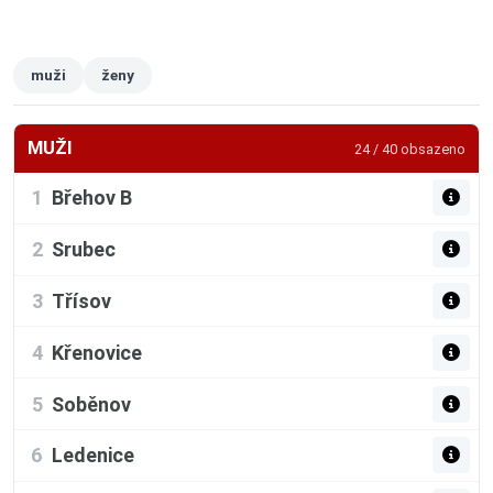
muži
ženy
MUŽI
24 / 40 obsazeno
1
Břehov B
2
Srubec
3
Třísov
4
Křenovice
5
Soběnov
6
Ledenice