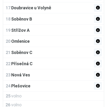
17
Doubravice u Volyně
18
Soběnov B
19
Střížov A
20
Omlenice
21
Soběnov C
22
Přísečná C
23
Nová Ves
24
Plešovice
25
volno
26
volno