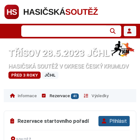
TŘÍSOV 28.5.2023 JČHL
HASIČSKÁ SOUTĚŽ V OKRESE ČESKÝ KRUMLOV
PŘED 3 ROKY
JČHL
Informace
Rezervace
Výsledky
41
Rezervace startovního pořadí
Přihlásit
SOUTĚŽ