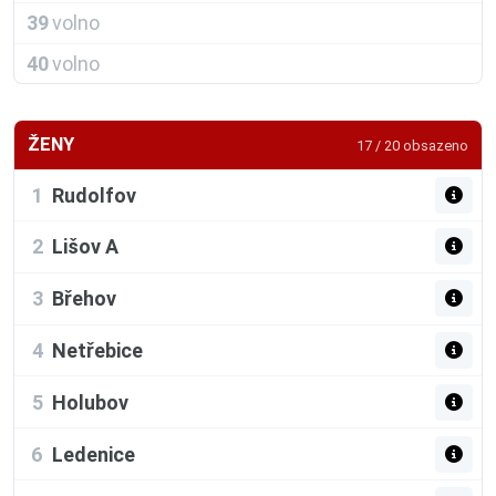
39
volno
40
volno
ŽENY
17 / 20 obsazeno
1
Rudolfov
2
Lišov A
3
Břehov
4
Netřebice
5
Holubov
6
Ledenice