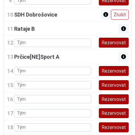
9
10
SDH Dobrošovice
11
Rataje B
12
13
Prčice[NE]Sport A
14
15
16
17
18