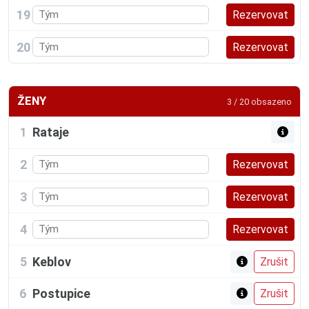
19
20
ŽENY
3 / 20 obsazeno
1
Rataje
2
3
4
5
Keblov
6
Postupice