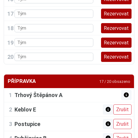
17
18
19
20
PŘÍPRAVKA
17 / 20 obsazeno
1
Trhový Štěpánov A
2
Keblov E
3
Postupice