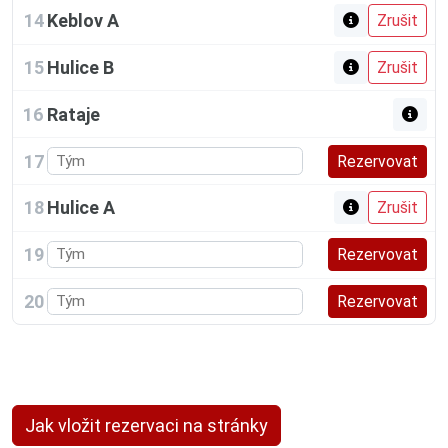
14
Keblov A
15
Hulice B
16
Rataje
17
18
Hulice A
19
20
Jak vložit rezervaci na stránky