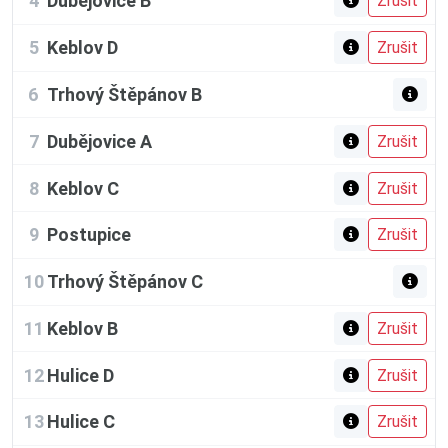
4
Dubějovice B
5
Keblov D
6
Trhový Štěpánov B
7
Dubějovice A
8
Keblov C
9
Postupice
10
Trhový Štěpánov C
11
Keblov B
12
Hulice D
13
Hulice C