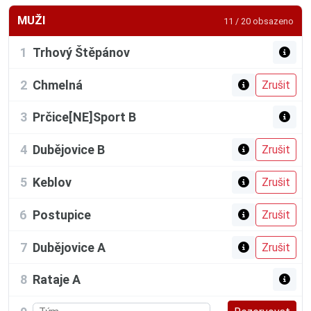
MUŽI
11 / 20 obsazeno
1
Trhový Štěpánov
2
Chmelná
3
Prčice[NE]Sport B
4
Dubějovice B
5
Keblov
6
Postupice
7
Dubějovice A
8
Rataje A