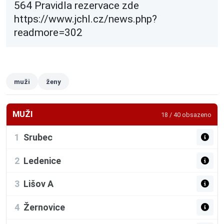
564‬‬ Pravidla rezervace zde
https://www.jchl.cz/news.php?
readmore=302
muži
ženy
MUŽI
18 / 40 obsazeno
1
Srubec
2
Ledenice
3
Lišov A
4
Žernovice