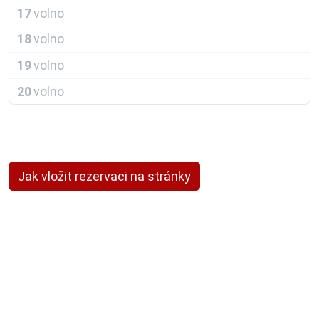
17
volno
18
volno
19
volno
20
volno
Jak vložit rezervaci na stránky