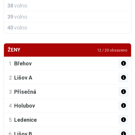
38
volno
39
volno
40
volno
ŽENY
12 / 20 obsazeno
1
Břehov
2
Lišov A
3
Přísečná
4
Holubov
5
Ledenice
6
Lišov B