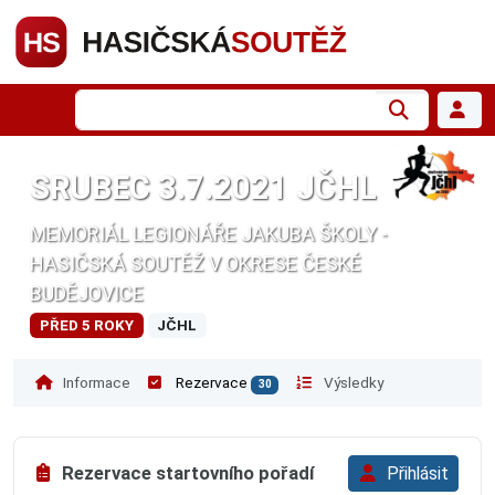
SRUBEC 3.7.2021 JČHL
MEMORIÁL LEGIONÁŘE JAKUBA ŠKOLY -
HASIČSKÁ SOUTĚŽ V OKRESE ČESKÉ
BUDĚJOVICE
PŘED 5 ROKY
JČHL
Informace
Rezervace
Výsledky
30
Rezervace startovního pořadí
Přihlásit