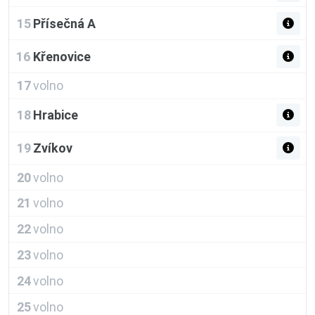
15
Přísečná A
16
Křenovice
17
volno
18
Hrabice
19
Zvíkov
20
volno
21
volno
22
volno
23
volno
24
volno
25
volno