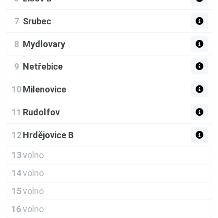
7
Srubec
8
Mydlovary
9
Netřebice
10
Milenovice
11
Rudolfov
12
Hrdějovice B
13
volno
14
volno
15
volno
16
volno