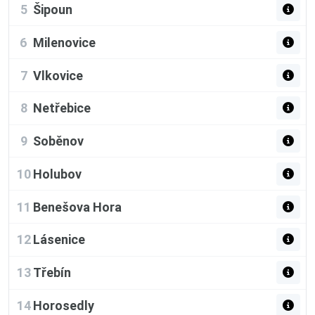
5
Šipoun
6
Milenovice
7
Vlkovice
8
Netřebice
9
Soběnov
10
Holubov
11
Benešova Hora
12
Lásenice
13
Třebín
14
Horosedly