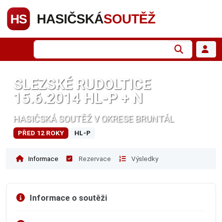
SLEZSKÉ RUDOLTICE
15.6.2014 HL-P + N
HASIČSKÁ SOUTĚŽ V OKRESE BRUNTÁL
PŘED 12 ROKY
HL-P
Informace
Rezervace
Výsledky
Informace o soutěži