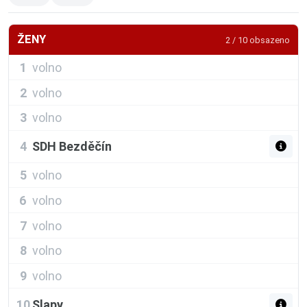
ŽENY
2 / 10 obsazeno
1
volno
2
volno
3
volno
4
SDH Bezděčín
5
volno
6
volno
7
volno
8
volno
9
volno
10
Slapy