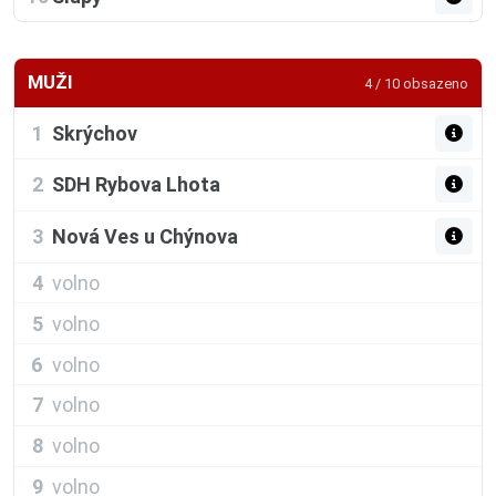
MUŽI
4 / 10 obsazeno
1
Skrýchov
2
SDH Rybova Lhota
3
Nová Ves u Chýnova
4
volno
5
volno
6
volno
7
volno
8
volno
9
volno