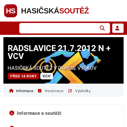
RADSLAVICE 21.7.2012 N +
VCV
HASIČSKÁ SOUTĚŽ V OKRESE VYŠKOV
PŘED 14 ROKY
VCV
Informace
Rezervace
Výsledky
Informace o soutěži