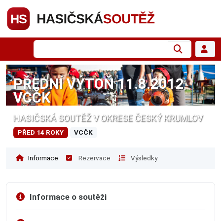
PŘEDNÍ VÝTOŇ 11.8.2012
VCČK
HASIČSKÁ SOUTĚŽ V OKRESE ČESKÝ KRUMLOV
PŘED 14 ROKY
VCČK
Informace
Rezervace
Výsledky
Informace o soutěži