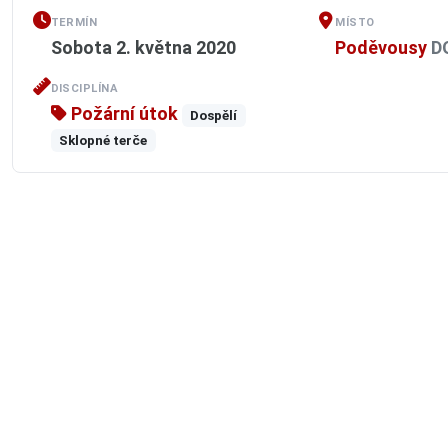
TERMÍN
MÍSTO
Sobota 2. května 2020
Poděvousy
D
DISCIPLÍNA
Požární útok
Dospělí
Sklopné terče