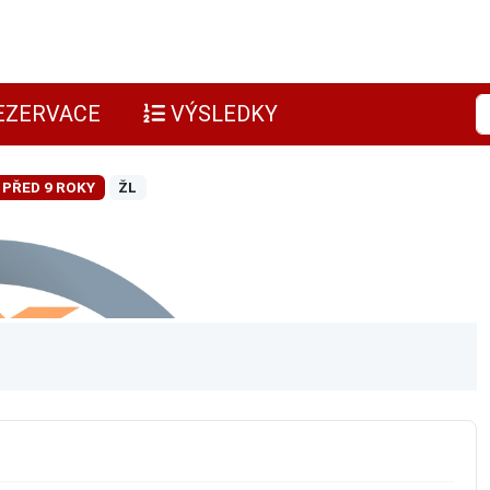
EZERVACE
VÝSLEDKY
PŘED 9 ROKY
ŽL