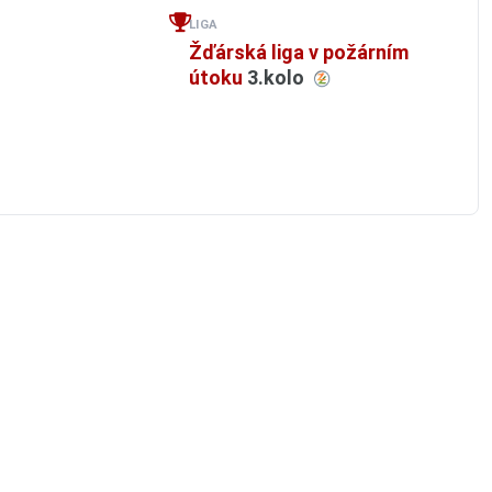
LIGA
Žďárská liga v požárním
útoku
3.kolo