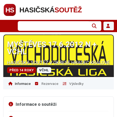
MYŠTĚVES 17.6.2012 N +
VČHL
HASIČSKÁ SOUTĚŽ V OKRESE HRADEC KRÁLOVÉ
PŘED 14 ROKY
VČHL
Informace
Rezervace
Výsledky
Informace o soutěži