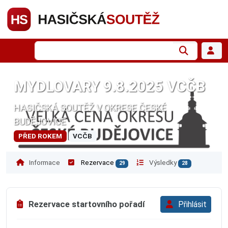
MYDLOVARY 9.8.2025 VCČB
HASIČSKÁ SOUTĚŽ V OKRESE ČESKÉ
BUDĚJOVICE
PŘED ROKEM
VCČB
Informace
Rezervace
Výsledky
29
28
Rezervace startovního pořadí
Přihlásit