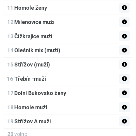
11
Homole ženy
12
Milenovice muži
13
Čížkrajice muži
14
Olešník mix (muži)
15
Střížov (muži)
16
Třebín -muži
17
Dolní Bukovsko ženy
18
Homole muži
19
Střížov A muži
20
volno