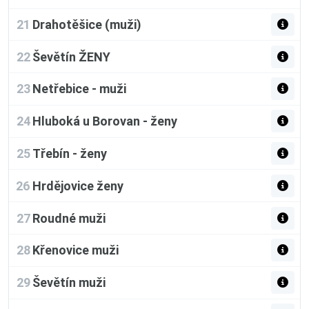
21
Drahotěšice (muži)
22
Ševětín ŽENY
23
Netřebice - muži
24
Hluboká u Borovan - ženy
25
Třebín - ženy
26
Hrdějovice ženy
27
Roudné muži
28
Křenovice muži
29
Ševětín muži