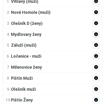
1
Vlhlavy (muži)
2
Nové Homole (muži)
3
Olešník D (ženy)
4
Mydlovary ženy
5
Záluží (muži)
6
Ločenice - muži
7
Milenovice ženy
8
Pištín Muži
9
Olešník muži
10
Pištín Ženy