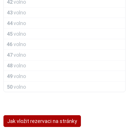
42
volno
43
volno
44
volno
45
volno
46
volno
47
volno
48
volno
49
volno
50
volno
Jak vložit rezervaci na stránky