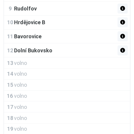
9
Rudolfov
10
Hrdějovice B
11
Bavorovice
12
Dolní Bukovsko
13
volno
14
volno
15
volno
16
volno
17
volno
18
volno
19
volno