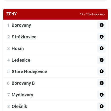
ŽENY
12 / 20 obsazeno
1
Borovany
2
Strážkovice
3
Hosín
4
Ledenice
5
Staré Hodějovice
6
Borovany B
7
Mydlovary
8
Olešník