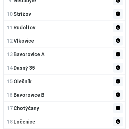
9
Nedabyle
10
Střížov
11
Rudolfov
12
Vlkovice
13
Bavorovice A
14
Dasný 35
15
Olešník
16
Bavorovice B
17
Chotýčany
18
Ločenice