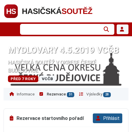
MYDLOVARY 4.5.2019 VCČB
HASIČSKÁ SOUTĚŽ V OKRESE ČESKÉ
BUDĚJOVICE
PŘED 7 ROKY
VCČB
Informace
Rezervace
Výsledky
31
28
Rezervace startovního pořadí
Přihlásit