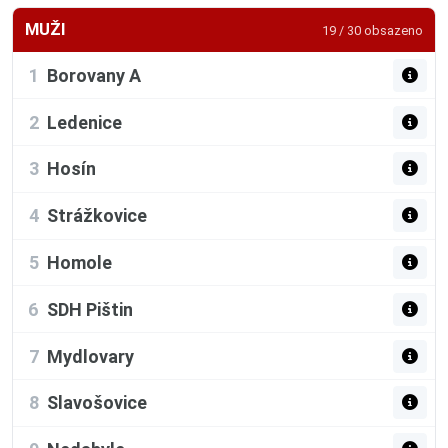
MUŽI
19 / 30 obsazeno
1
Borovany A
2
Ledenice
3
Hosín
4
Strážkovice
5
Homole
6
SDH Pištin
7
Mydlovary
8
Slavošovice