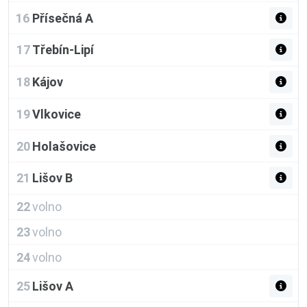
16
Přísečná A
17
Třebín-Lipí
18
Kájov
19
Vlkovice
20
Holašovice
21
Lišov B
22
volno
23
volno
24
volno
25
Lišov A