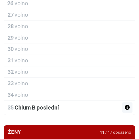
26
volno
27
volno
28
volno
29
volno
30
volno
31
volno
32
volno
33
volno
34
volno
35
Chlum B poslední
ŽENY
11 / 17 obsazeno