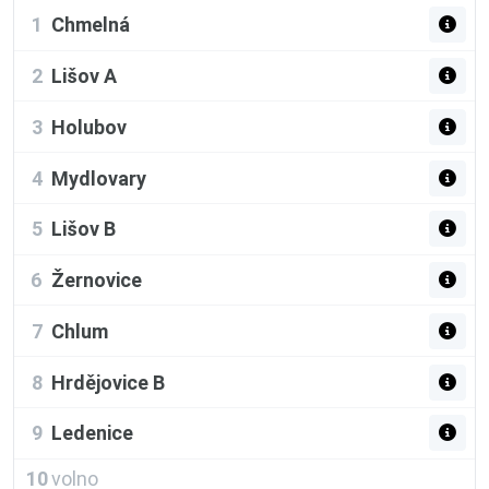
1
Chmelná
2
Lišov A
3
Holubov
4
Mydlovary
5
Lišov B
6
Žernovice
7
Chlum
8
Hrdějovice B
9
Ledenice
10
volno