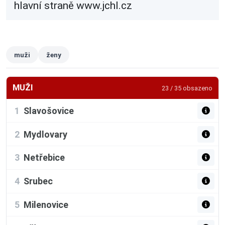
hlavní straně www.jchl.cz
muži
ženy
MUŽI
23 / 35 obsazeno
1
Slavošovice
2
Mydlovary
3
Netřebice
4
Srubec
5
Milenovice