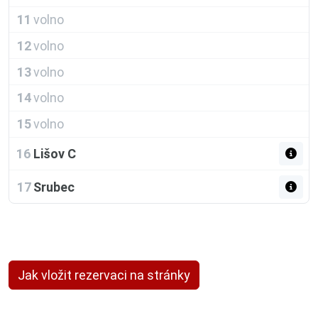
11
volno
12
volno
13
volno
14
volno
15
volno
16
Lišov C
17
Srubec
Jak vložit rezervaci na stránky