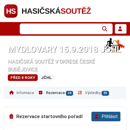
MYDLOVARY 15.9.2018 JČHL
HASIČSKÁ SOUTĚŽ V OKRESE ČESKÉ
BUDĚJOVICE
PŘED 8 ROKY
JČHL
Informace
Rezervace
Výsledky
34
35
Rezervace startovního pořadí
Přihlásit