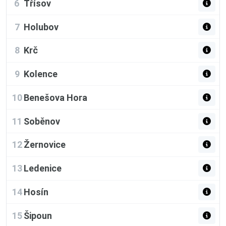
6
Třísov
7
Holubov
8
Krč
9
Kolence
10
Benešova Hora
11
Soběnov
12
Žernovice
13
Ledenice
14
Hosín
15
Šipoun