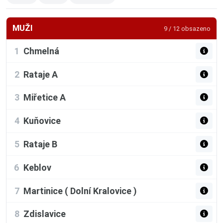
MUŽI
9 / 12 obsazeno
1
Chmelná
2
Rataje A
3
Miřetice A
4
Kuňovice
5
Rataje B
6
Keblov
7
Martinice ( Dolní Kralovice )
8
Zdislavice