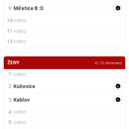
9
Miřetice B :D
10
volno
11
volno
12
volno
ŽENY
4 / 12 obsazeno
1
volno
2
Kuňovice
3
Keblov
4
volno
5
volno