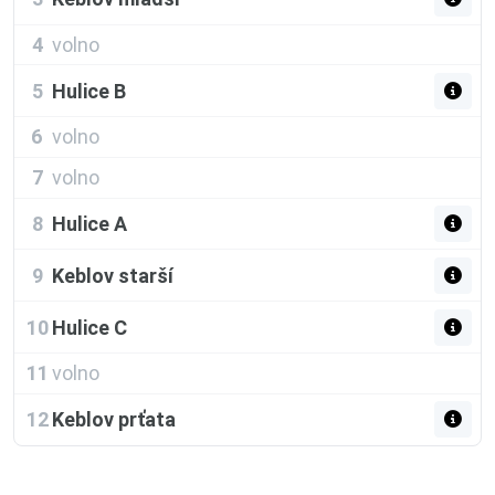
4
volno
5
Hulice B
6
volno
7
volno
8
Hulice A
9
Keblov starší
10
Hulice C
11
volno
12
Keblov prťata