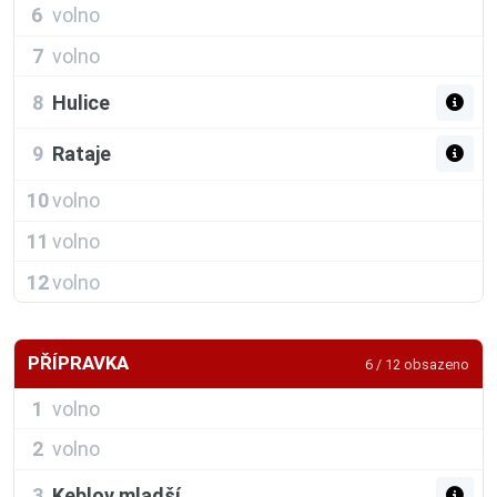
6
volno
7
volno
8
Hulice
9
Rataje
10
volno
11
volno
12
volno
PŘÍPRAVKA
6 / 12 obsazeno
1
volno
2
volno
3
Keblov mladší