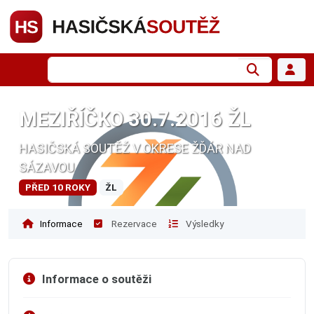
MEZIŘÍČKO 30.7.2016 ŽL
HASIČSKÁ SOUTĚŽ V OKRESE ŽĎÁR NAD
SÁZAVOU
PŘED 10 ROKY
ŽL
Informace
Rezervace
Výsledky
Informace o soutěži