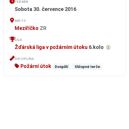
TERMÍN
Sobota 30. července 2016
MÍSTO
Meziříčko
ZR
LIGA
Žďárská liga v požárním útoku
6.kolo
DISCIPLÍNA
Požární útok
Dospělí
Sklopné terče