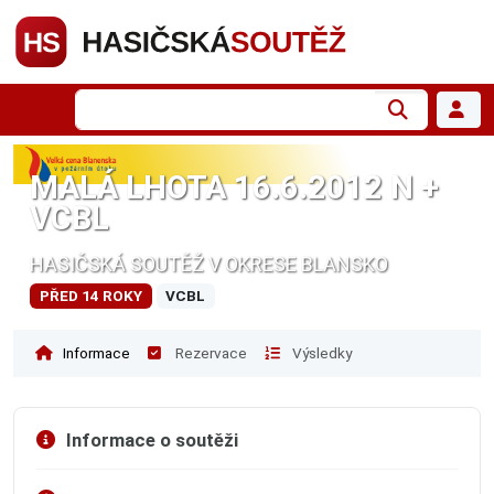
MALÁ LHOTA 16.6.2012 N +
VCBL
HASIČSKÁ SOUTĚŽ V OKRESE BLANSKO
PŘED 14 ROKY
VCBL
Informace
Rezervace
Výsledky
Informace o soutěži