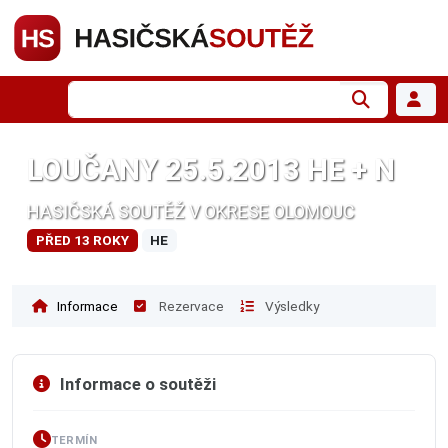
LOUČANY 25.5.2013 HE + N
HASIČSKÁ SOUTĚŽ V OKRESE OLOMOUC
PŘED 13 ROKY
HE
Informace
Rezervace
Výsledky
Informace o soutěži
TERMÍN