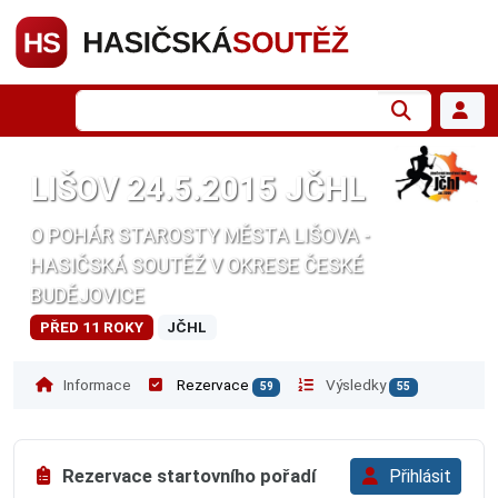
LIŠOV 24.5.2015 JČHL
O POHÁR STAROSTY MĚSTA LIŠOVA -
HASIČSKÁ SOUTĚŽ V OKRESE ČESKÉ
BUDĚJOVICE
PŘED 11 ROKY
JČHL
Informace
Rezervace
Výsledky
59
55
Rezervace startovního pořadí
Přihlásit