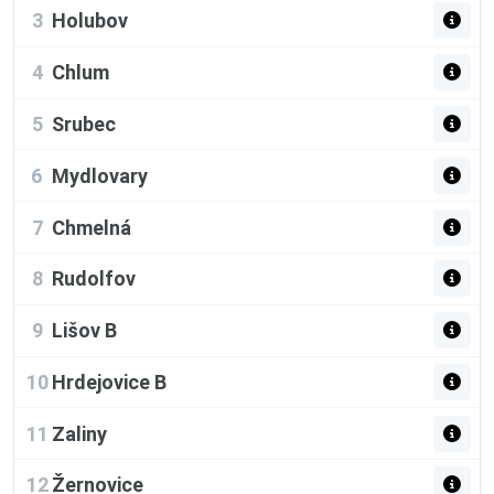
3
Holubov
4
Chlum
5
Srubec
6
Mydlovary
7
Chmelná
8
Rudolfov
9
Lišov B
10
Hrdejovice B
11
Zaliny
12
Žernovice