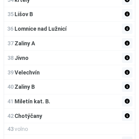
35
Lišov B
36
Lomnice nad Lužnicí
37
Zaliny A
38
Jivno
39
Velechvín
40
Zaliny B
41
Miletín kat. B.
42
Chotýčany
43
volno