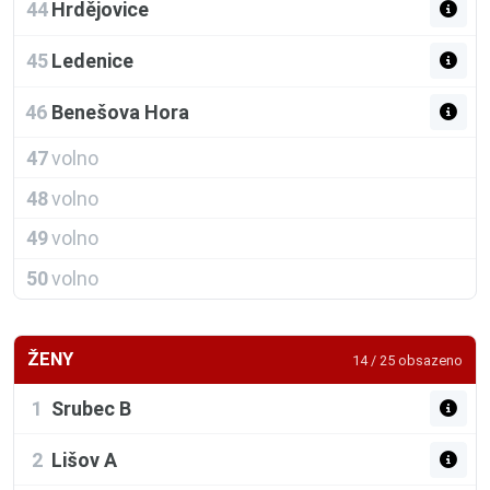
44
Hrdějovice
45
Ledenice
46
Benešova Hora
47
volno
48
volno
49
volno
50
volno
ŽENY
14 / 25 obsazeno
1
Srubec B
2
Lišov A