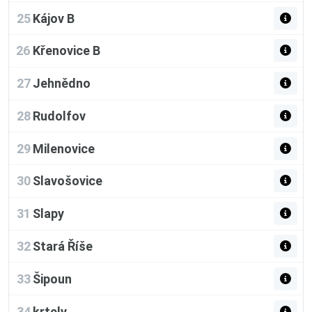
25
Kájov B
26
Křenovice B
27
Jehnědno
28
Rudolfov
29
Milenovice
30
Slavošovice
31
Slapy
32
Stará Říše
33
Šipoun
34
krtely