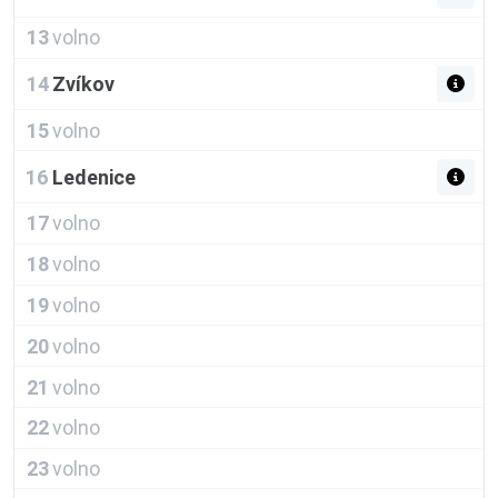
13
volno
14
Zvíkov
15
volno
16
Ledenice
17
volno
18
volno
19
volno
20
volno
21
volno
22
volno
23
volno