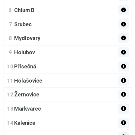
6
Chlum B
7
Srubec
8
Mydlovary
9
Holubov
10
Přísečná
11
Holašovice
12
Žernovice
13
Markvarec
14
Kalenice