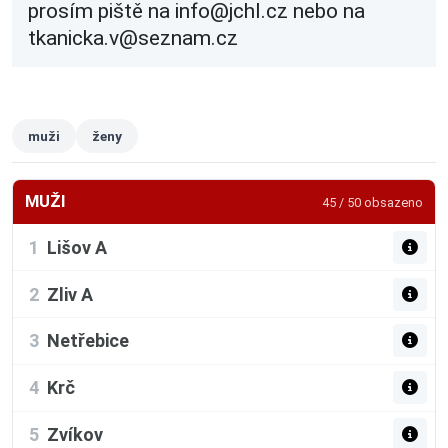
prosím piště na info@jchl.cz nebo na
tkanicka.v@seznam.cz
muži
ženy
MUŽI
45 / 50 obsazeno
1
Lišov A
2
Zliv A
3
Netřebice
4
Krč
5
Zvíkov