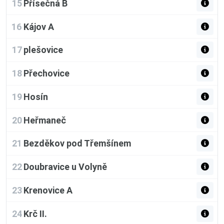
15
Přísečná B
16
Kájov A
17
plešovice
18
Přechovice
19
Hosín
20
Heřmaneč
21
Bezděkov pod Třemšínem
22
Doubravice u Volyně
23
Krenovice A
24
Krč II.