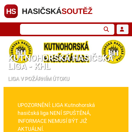
KUTNOHORSKÁ HASIČSKÁ
LIGA - KHL
LIGA V POŽÁRNÍM ÚTOKU
UPOZORNĚNÍ: LIGA Kutnohorská
hasičská liga NENÍ SPUŠTĚNÁ,
INFORMACE NEMUSÍ BÝT JIŽ
AKTUÁLNÍ.