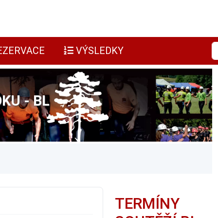
EZERVACE
VÝSLEDKY
KU - BL
TERMÍNY