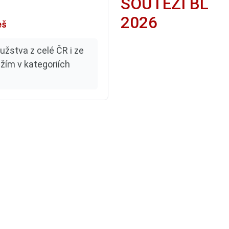
SOUTĚŽÍ BL
2026
eš
žstva z celé ČR i ze
ěžím v kategoriích