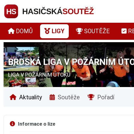
DOMŮ
LIGY
SOUTĚŽE
R
BRDSKÁ LIGA V POŽÁRNÍM ÚTO
LIGA V POŽÁRNÍM ÚTOKU
Aktuality
Soutěže
Pořadí
Informace o lize