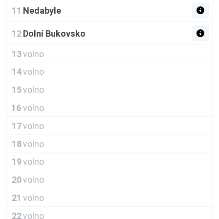
11
Nedabyle
12
Dolní Bukovsko
13
volno
14
volno
15
volno
16
volno
17
volno
18
volno
19
volno
20
volno
21
volno
22
volno