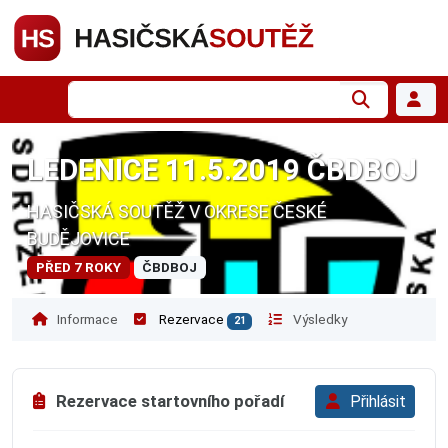
LEDENICE 11.5.2019 ČBDBOJ
HASIČSKÁ SOUTĚŽ V OKRESE ČESKÉ
BUDĚJOVICE
PŘED 7 ROKY
ČBDBOJ
Informace
Rezervace
Výsledky
21
Rezervace startovního pořadí
Přihlásit