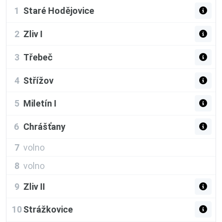
1
Staré Hodějovice
2
Zliv I
3
Třebeč
4
Střížov
5
Miletín I
6
Chrášťany
7
volno
8
volno
9
Zliv II
10
Strážkovice