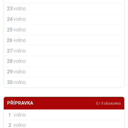
23
volno
24
volno
25
volno
26
volno
27
volno
28
volno
29
volno
30
volno
PŘÍPRAVKA
0 / 5 obsazeno
1
volno
2
volno