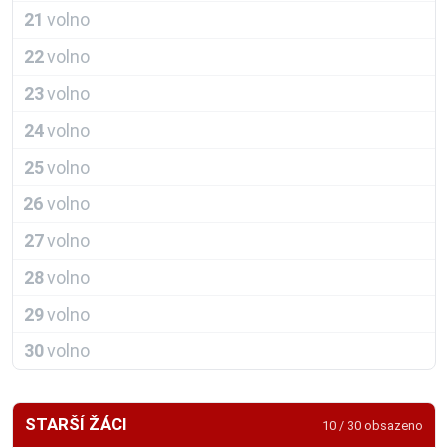
21
volno
22
volno
23
volno
24
volno
25
volno
26
volno
27
volno
28
volno
29
volno
30
volno
STARŠÍ ŽÁCI
10 / 30 obsazeno