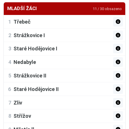
MLADŠÍ ŽÁCI
11 / 30 obsazeno
1
Třebeč
2
Strážkovice I
3
Staré Hodějovice I
4
Nedabyle
5
Strážkovice II
6
Staré Hodějovice II
7
Zliv
8
Střížov