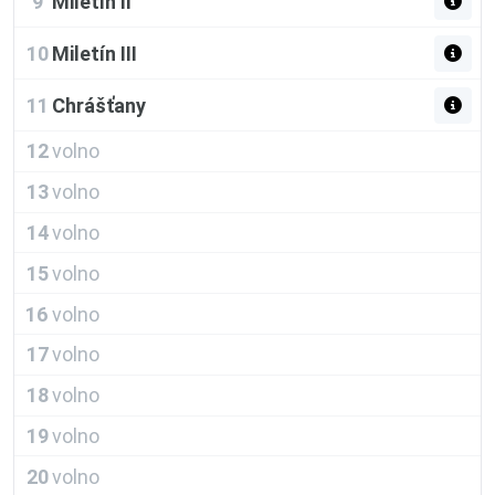
9
Miletín ll
10
Miletín III
11
Chrášťany
12
volno
13
volno
14
volno
15
volno
16
volno
17
volno
18
volno
19
volno
20
volno