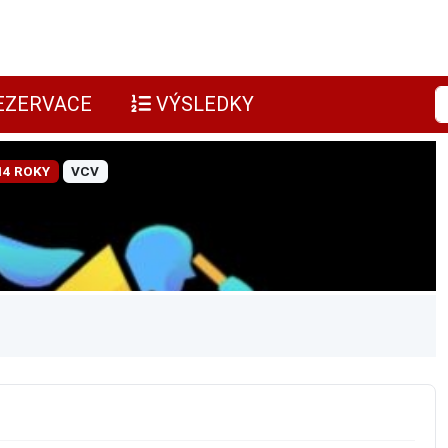
EZERVACE
VÝSLEDKY
14 ROKY
VCV