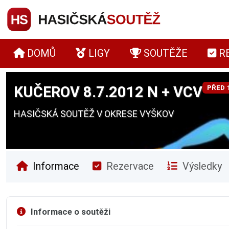
DOMŮ
LIGY
SOUTĚŽE
R
KUČEROV 8.7.2012 N + VCV
PŘED 
HASIČSKÁ SOUTĚŽ V OKRESE VYŠKOV
Informace
Rezervace
Výsledky
Informace o soutěži