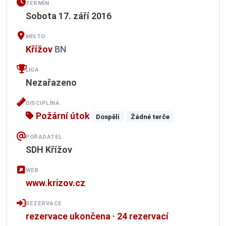
TERMÍN
Sobota 17. září 2016
MÍSTO
Křížov
BN
LIGA
Nezařazeno
DISCIPLÍNA
Požární útok
Dospělí
Žádné terče
POŘADATEL
SDH Křížov
WEB
www.krizov.cz
REZERVACE
rezervace ukončena · 24 rezervací