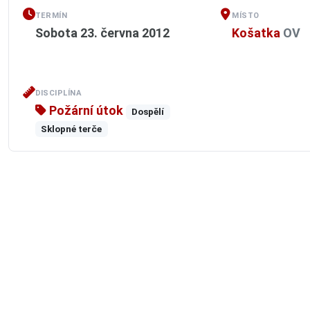
TERMÍN
MÍSTO
Sobota 23. června 2012
Košatka
OV
DISCIPLÍNA
Požární útok
Dospělí
Sklopné terče