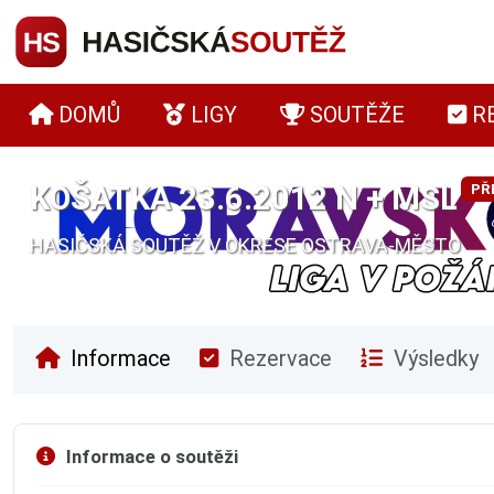
DOMŮ
LIGY
SOUTĚŽE
R
KOŠATKA 23.6.2012 N + MSL
PŘ
HASIČSKÁ SOUTĚŽ V OKRESE OSTRAVA-MĚSTO
Informace
Rezervace
Výsledky
Informace o soutěži