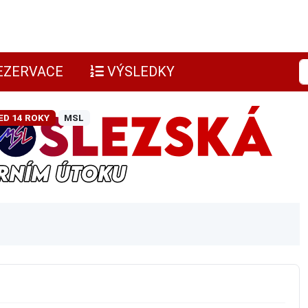
EZERVACE
VÝSLEDKY
ED 14 ROKY
MSL