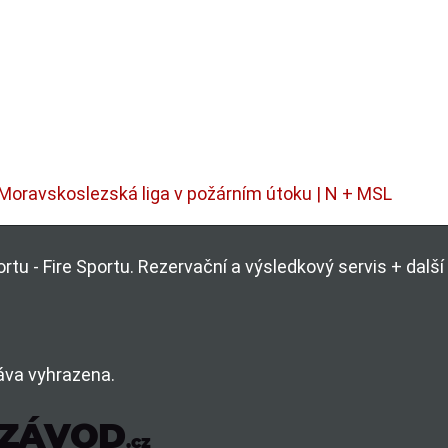
Moravskoslezská liga v požárním útoku | N + MSL
rtu - Fire Sportu. Rezervační a výsledkový servis + dal
áva vyhrazena.