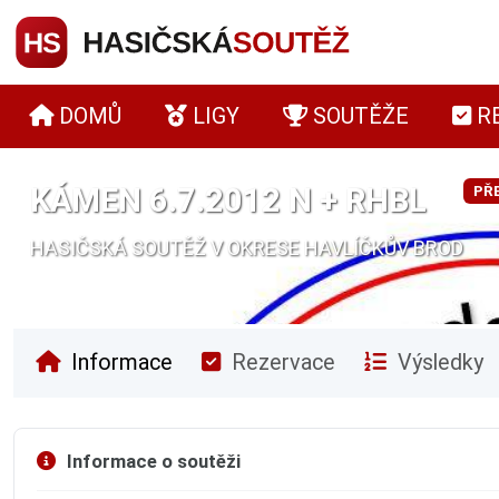
DOMŮ
LIGY
SOUTĚŽE
R
KÁMEN 6.7.2012 N + RHBL
PŘ
HASIČSKÁ SOUTĚŽ V OKRESE HAVLÍČKŮV BROD
Informace
Rezervace
Výsledky
Informace o soutěži