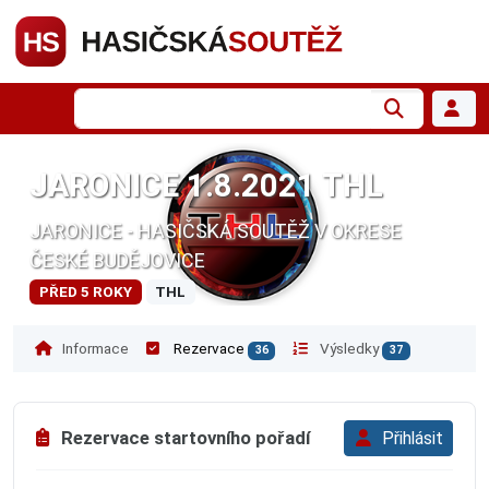
JARONICE 1.8.2021 THL
JARONICE - HASIČSKÁ SOUTĚŽ V OKRESE
ČESKÉ BUDĚJOVICE
PŘED 5 ROKY
THL
Informace
Rezervace
Výsledky
36
37
Rezervace startovního pořadí
Přihlásit