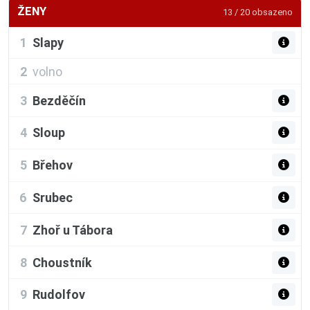
ŽENY
13 / 20 obsazeno
1
Slapy
2
volno
3
Bezděčín
4
Sloup
5
Břehov
6
Srubec
7
Zhoř u Tábora
8
Choustník
9
Rudolfov