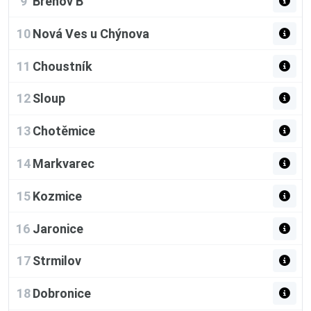
9
Břehov B
10
Nová Ves u Chýnova
11
Choustník
12
Sloup
13
Chotěmice
14
Markvarec
15
Kozmice
16
Jaronice
17
Strmilov
18
Dobronice