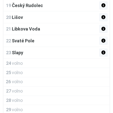
19
Český Rudolec
20
Lišov
21
Libkova Voda
22
Svaté Pole
23
Slapy
24
volno
25
volno
26
volno
27
volno
28
volno
29
volno