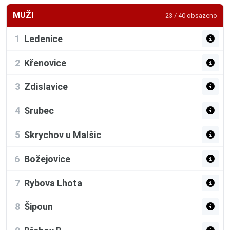
MUŽI
23 / 40 obsazeno
1
Ledenice
2
Křenovice
3
Zdislavice
4
Srubec
5
Skrychov u Malšic
6
Božejovice
7
Rybova Lhota
8
Šipoun