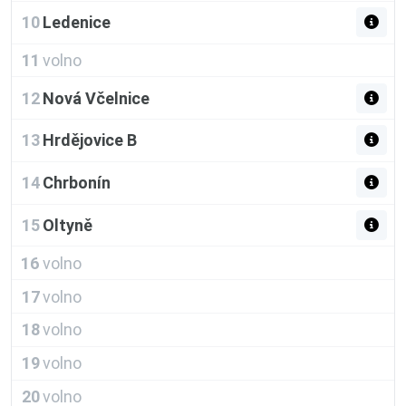
10
Ledenice
11
volno
12
Nová Včelnice
13
Hrdějovice B
14
Chrbonín
15
Oltyně
16
volno
17
volno
18
volno
19
volno
20
volno