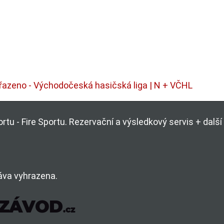
řazeno - Východočeská hasičská liga | N + VČHL
rtu - Fire Sportu. Rezervační a výsledkový servis + dal
áva vyhrazena.