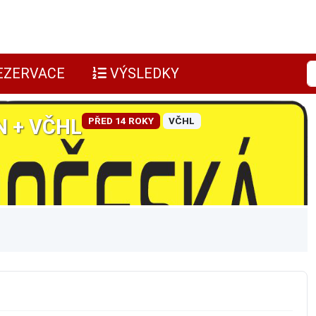
EZERVACE
VÝSLEDKY
N + VČHL
PŘED 14 ROKY
VČHL