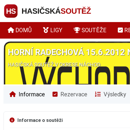
DOMŮ
LIGY
SOUTĚŽE
R
HORNÍ RADECHOVÁ 15.6.2012 
HASIČSKÁ SOUTĚŽ V OKRESE NÁCHOD
Informace
Rezervace
Výsledky
Informace o soutěži