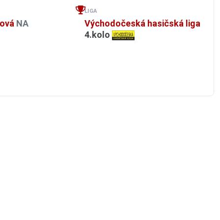
LIGA
hová
NA
Východočeská hasičská liga
4.kolo