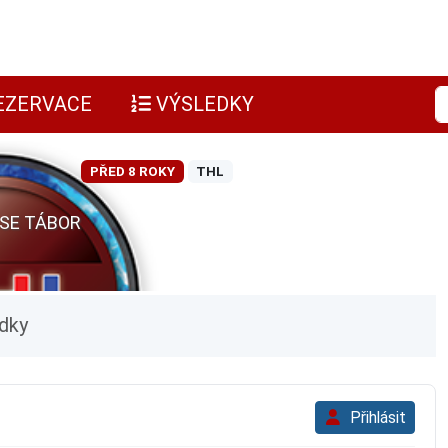
EZERVACE
VÝSLEDKY
PŘED 8 ROKY
THL
ESE TÁBOR
dky
Přihlásit