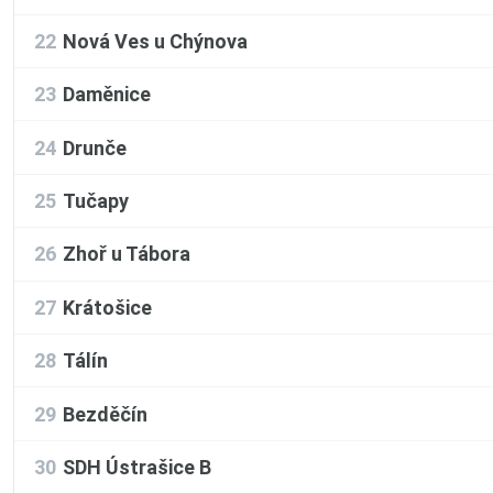
22
Nová Ves u Chýnova
23
Daměnice
24
Drunče
25
Tučapy
26
Zhoř u Tábora
27
Krátošice
28
Tálín
29
Bezděčín
30
SDH Ústrašice B