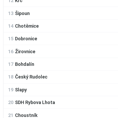
12
Krc
13
Šipoun
14
Chotěmice
15
Dobronice
16
Žirovnice
17
Bohdalín
18
Český Rudolec
19
Slapy
20
SDH Rybova Lhota
21
Choustník