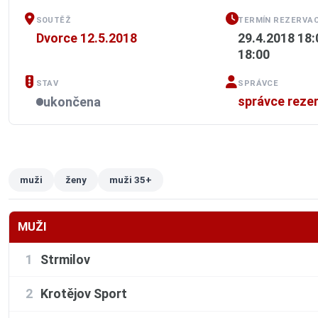
SOUTĚŽ
TERMÍN REZERVAC
Dvorce 12.5.2018
29.4.2018 18:
18:00
STAV
SPRÁVCE
správce reze
ukončena
muži
ženy
muži 35+
MUŽI
1
Strmilov
2
Krotějov Sport