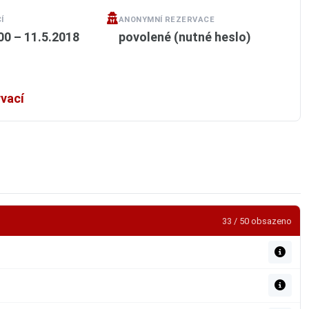
Í
ANONYMNÍ REZERVACE
00 – 11.5.2018
povolené (nutné heslo)
rvací
33 / 50 obsazeno