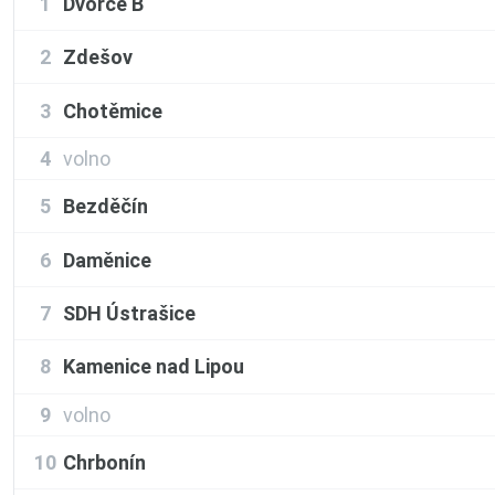
1
Dvorce B
2
Zdešov
3
Chotěmice
4
volno
5
Bezděčín
6
Daměnice
7
SDH Ústrašice
8
Kamenice nad Lipou
9
volno
10
Chrbonín