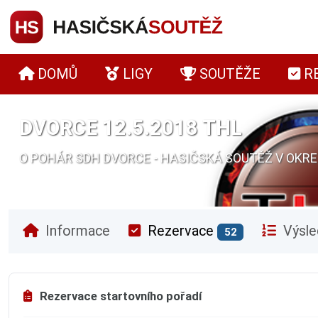
DOMŮ
LIGY
SOUTĚŽE
R
DVORCE 12.5.2018 THL
O POHÁR SDH DVORCE - HASIČSKÁ SOUTĚŽ V OKR
Informace
Rezervace
Výsle
52
Rezervace startovního pořadí