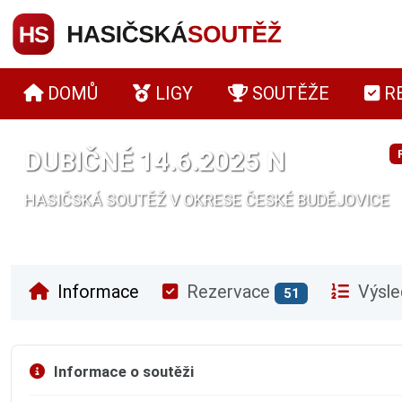
DOMŮ
LIGY
SOUTĚŽE
R
DUBIČNÉ 14.6.2025 N
HASIČSKÁ SOUTĚŽ V OKRESE ČESKÉ BUDĚJOVICE
Informace
Rezervace
Výsle
51
Informace o soutěži