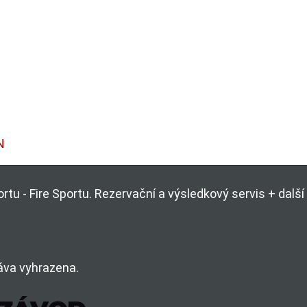
N
rtu - Fire Sportu. Rezervační a výsledkový servis + dal
áva vyhrazena.