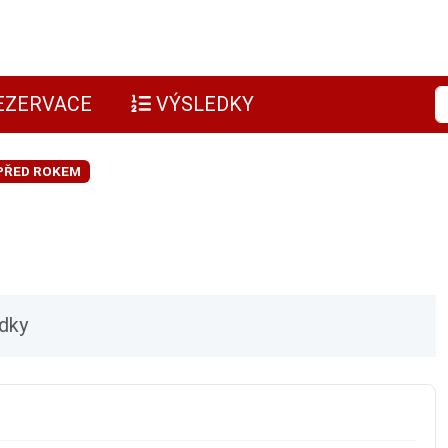
EZERVACE
VÝSLEDKY
PŘED ROKEM
dky