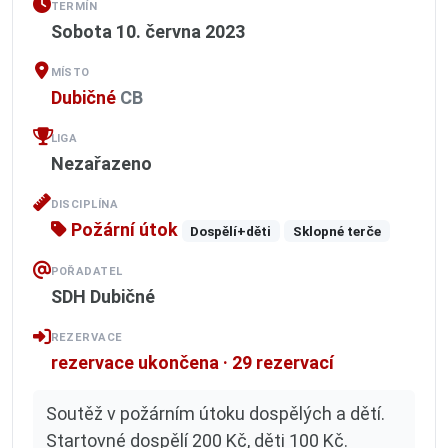
TERMÍN
Sobota 10. června 2023
MÍSTO
Dubičné
CB
LIGA
Nezařazeno
DISCIPLÍNA
Požární útok
Dospělí+děti
Sklopné terče
POŘADATEL
SDH Dubičné
REZERVACE
rezervace ukončena · 29 rezervací
Soutěž v požárním útoku dospělých a dětí.
Startovné dospělí 200 Kč, děti 100 Kč.