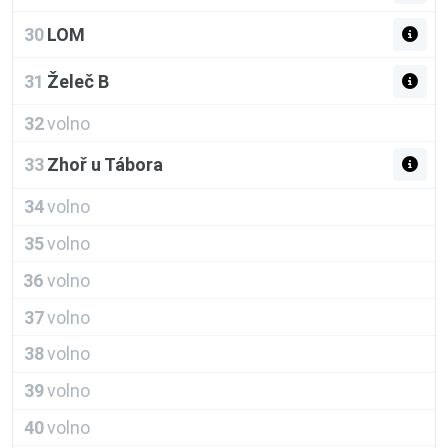
30
LOM
31
Želeč B
32
volno
33
Zhoř u Tábora
34
volno
35
volno
36
volno
37
volno
38
volno
39
volno
40
volno