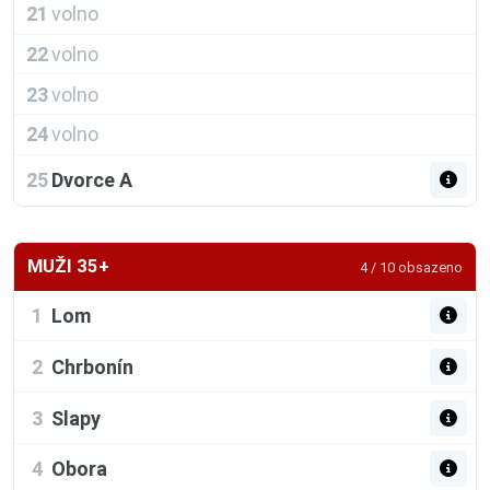
21
volno
22
volno
23
volno
24
volno
25
Dvorce A
MUŽI 35+
4 / 10 obsazeno
1
Lom
2
Chrbonín
3
Slapy
4
Obora