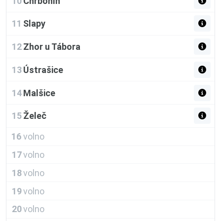
10
Chrbonín
11
Slapy
12
Zhor u Tábora
13
Ústrašice
14
Malšice
15
Želeč
16
volno
17
volno
18
volno
19
volno
20
volno