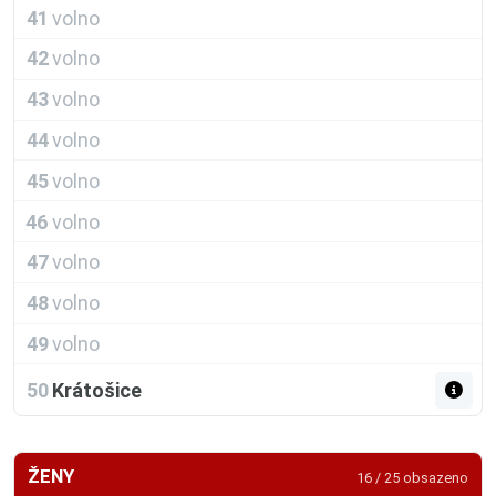
41
volno
42
volno
43
volno
44
volno
45
volno
46
volno
47
volno
48
volno
49
volno
50
Krátošice
ŽENY
16 / 25 obsazeno