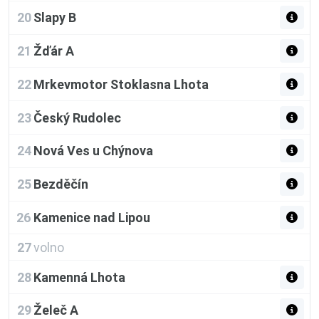
20
Slapy B
21
Žďár A
22
Mrkevmotor Stoklasna Lhota
23
Český Rudolec
24
Nová Ves u Chýnova
25
Bezděčín
26
Kamenice nad Lipou
27
volno
28
Kamenná Lhota
29
Želeč A