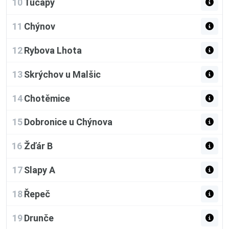
10
Tucapy
11
Chýnov
12
Rybova Lhota
13
Skrýchov u Malšic
14
Chotěmice
15
Dobronice u Chýnova
16
Žďár B
17
Slapy A
18
Řepeč
19
Drunče