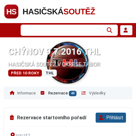
CHÝNOV 9.7.2016 THL
HASIČSKÁ SOUTĚŽ V OKRESE TÁBOR
PŘED 10 ROKY
THL
Informace
Rezervace
Výsledky
49
Rezervace startovního pořadí
Přihlásit
SOUTĚŽ