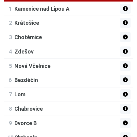
1
Kamenice nad Lipou A
2
Krátošice
3
Chotěmice
4
Zdešov
5
Nová Včelnice
6
Bezděčín
7
Lom
8
Chabrovice
9
Dvorce B