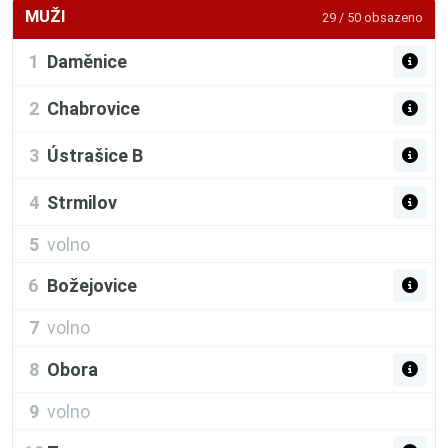
MUŽI
29 / 50 obsazeno
1
Daměnice
2
Chabrovice
3
Ústrašice B
4
Strmilov
5
volno
6
Božejovice
7
volno
8
Obora
9
volno